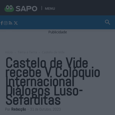
MENU
Jornal Alto Alentejo
Publicidade
Início
Terra a Terra
Castelo de Vide
Castelo de Vide
recebe V Colóquio
Internacional
Diálogos Luso-
Sefarditas
Por
Redacção
-
31 de Outubro, 2023