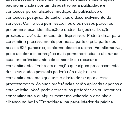
padrão enviadas por um dispositivo para publicidade e
cidades portuguesas, especialmente no Centro, cuja
conteúdos personalizados, medição de publicidade e
conteúdos, pesquisa de audiências e desenvolvimento de
história se interliga com a presença judaica em muitas
serviços.
Com a sua permissão, nós e os nossos parceiros
comunidades dessa região.
poderemos usar identificação e dados de geolocalização
precisos através da procura de dispositivos. Poderá clicar para
consentir o processamento por nossa parte e pela parte dos
Organizado pelo Centro de História da Sociedade e da
nossos 824 parceiros, conforme descrito acima. Em alternativa,
pode aceder a informações mais pormenorizadas e alterar as
Cultura, da Universidade de Coimbra, pelo Centro de
suas preferências antes de consentir ou recusar o
Línguas, Literaturas e Culturas, da Universidade de
consentimento.
Tenha em atenção que algum processamento
dos seus dados pessoais poderá não exigir o seu
Aveiro, e pela Cátedra de Estudos Sefarditas Alberto
consentimento, mas que tem o direito de se opor a esse
processamento. As suas preferências serão aplicadas apenas a
Benveniste, da Universidade de Lisboa, com o apoio da
este website. Você pode alterar suas preferências ou retirar seu
Câmara Municipal de Castelo de Vide, o evento procura
consentimento a qualquer momento voltando a este site e
clicando no botão "Privacidade" na parte inferior da página.
estabelecer pontes de proximidade entre a investigação
universitária e as comunidades locais.