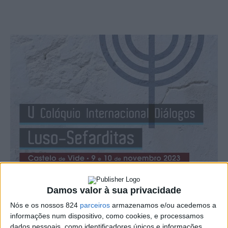
Damos valor à sua privacidade
A vila de Castelo de Vide recebe a quinta edição dos
Nós e os nossos 824
parceiros
armazenamos e/ou acedemos a
‘Colóquios InternacionaisDiálogos Luso-Sefarditas’, os
informações num dispositivo, como cookies, e processamos
quais se têm vindo a realizar desde 2017 em diferentes
dados pessoais, como identificadores únicos e informações