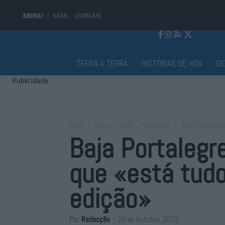
MENU
MAIL
JORNAIS
Jornal Alto Alentejo
TERRA A TERRA
HISTÓRIAS DE VIDA
D
Publicidade
Início
Terra a Terra
Portalegre
Baja Portalegre
Baja Portalegr
que «está tud
edição»
Por
Redacção
-
26 de Outubro, 2023