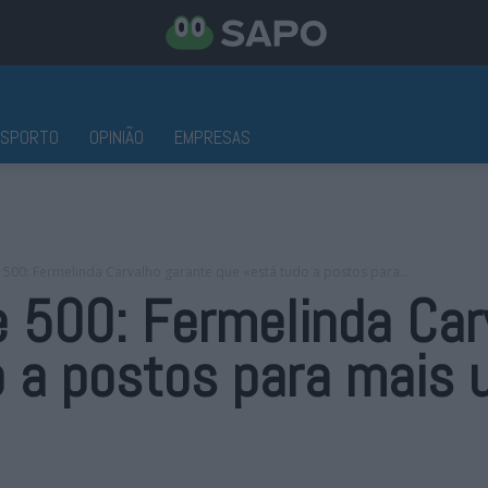
ESPORTO
OPINIÃO
EMPRESAS
 500: Fermelinda Carvalho garante que «está tudo a postos para...
e 500: Fermelinda Car
o a postos para mais