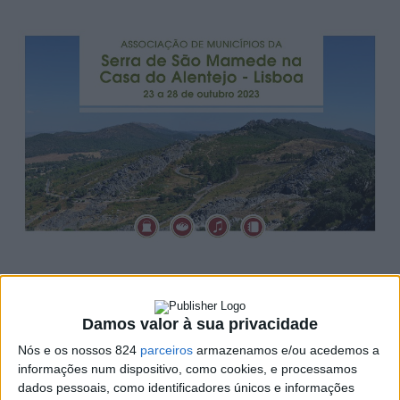
No âmbito das comemorações do centenário da Casa do
Alentejo, durante esta semana de 24 a 28 de Outubro,
Damos valor à sua privacidade
está em grande destaque a Associação de Municípios da
Nós e os nossos 824
parceiros
armazenamos e/ou acedemos a
Serra de São Mamede, cujos concelhos integrantes,
informações num dispositivo, como cookies, e processamos
dados pessoais, como identificadores únicos e informações