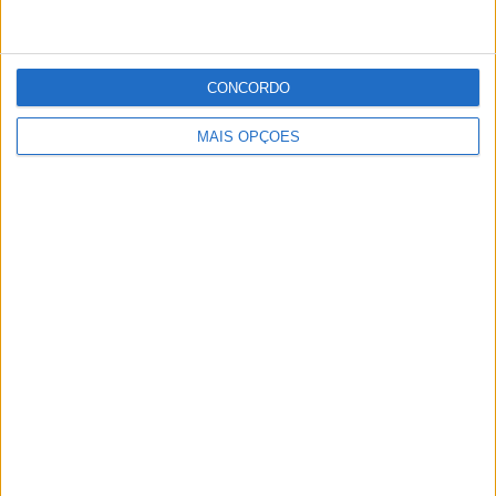
Em comunicado, a Câmara Municipal faz o convite para
esta apresentação do Município na Casa do Alentejo,
CONCORDO
«que seguramente irá despertar o interesse em efectivar
MAIS OPÇÕES
uma visita ao concelho e às suas três freguesias, porque
Arronches é efectivamente “Um Território a Descobrir”».
Publicidade
Publicidade
Publicidade