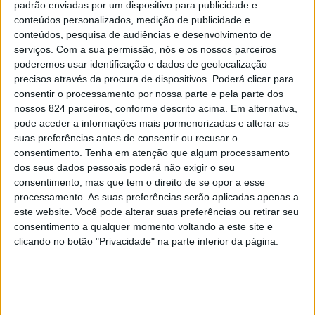
Arronches, Castelo de Vide, Marvão e Portalegre, bem
padrão enviadas por um dispositivo para publicidade e
conteúdos personalizados, medição de publicidade e
como entidades como a Comunidade Intermunicipal do
conteúdos, pesquisa de audiências e desenvolvimento de
Alto Alentejo e o Instituto da Conservação da Natureza
serviços.
Com a sua permissão, nós e os nossos parceiros
poderemos usar identificação e dados de geolocalização
e das Florestas, terão um dia a si dedicado.
precisos através da procura de dispositivos. Poderá clicar para
consentir o processamento por nossa parte e pela parte dos
nossos 824 parceiros, conforme descrito acima. Em alternativa,
O dia em que Arronches estará em promoção será na
pode aceder a informações mais pormenorizadas e alterar as
próxima sexta-feira, dia 27, com um programa em que o
suas preferências antes de consentir ou recusar o
consentimento.
Tenha em atenção que algum processamento
Município irá estar a difundir os seus costumes e
dos seus dados pessoais poderá não exigir o seu
consentimento, mas que tem o direito de se opor a esse
tradições, bem como tudo o que de bom o concelho tem
processamento. As suas preferências serão aplicadas apenas a
para oferecer a quem o visita, da paisagem natural à
este website. Você pode alterar suas preferências ou retirar seu
consentimento a qualquer momento voltando a este site e
memória preservada nos núcleos museológicos, dos
clicando no botão "Privacidade" na parte inferior da página.
monumentos nacionais à ancestralidade rupestre,
aproveitando para divulgar in loco o artesanato, a
gastronomia e o património cultural.