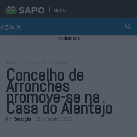
MENU
Jornal Alto Alentejo
Publicidade
Início
Terra a Terra
Arronches
Concelho de
Arronches
promove-se na
Casa do Alentejo
Por
Redacção
-
25 de Outubro, 2023