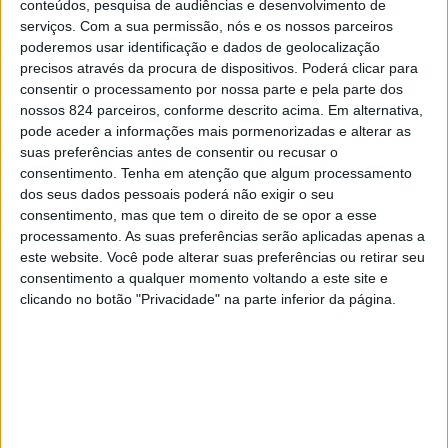
de participantes.
conteúdos, pesquisa de audiências e desenvolvimento de
serviços.
Com a sua permissão, nós e os nossos parceiros
poderemos usar identificação e dados de geolocalização
Ao longo dos três dias, os participantes competiram por
precisos através da procura de dispositivos. Poderá clicar para
consentir o processamento por nossa parte e pela parte dos
um lugar na final nacional, sob o olhar atento dos jurados
nossos 824 parceiros, conforme descrito acima. Em alternativa,
nacionais Vadim Potapov, Ana Carina Rodriguez e
pode aceder a informações mais pormenorizadas e alterar as
suas preferências antes de consentir ou recusar o
Mafalda Carvalhinho, bailarinos e coreógrafos de renome
consentimento.
Tenha em atenção que algum processamento
em Portugal.
dos seus dados pessoais poderá não exigir o seu
consentimento, mas que tem o direito de se opor a esse
processamento. As suas preferências serão aplicadas apenas a
O 1.º classificado foi o grupo D’Temple de Évora, a 2.ª
este website. Você pode alterar suas preferências ou retirar seu
consentimento a qualquer momento voltando a este site e
classificada foi a solista Inês Aureliano do grupo Os
clicando no botão "Privacidade" na parte inferior da página.
Dançarilhos e a 3ª classificada foi a solista Maria
Manuel Borges.
Para além das eliminatórias, o Portugal a Dançar