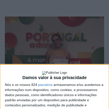
Damos valor à sua privacidade
Nós e os nossos 824
parceiros
armazenamos e/ou acedemos a
informações num dispositivo, como cookies, e processamos
A décima paragem do Portugal a Dançar decorreu em
dados pessoais, como identificadores únicos e informações
padrão enviadas por um dispositivo para publicidade e
Elvas no último fim-de-semana e contou com centenas
conteúdos personalizados, medição de publicidade e