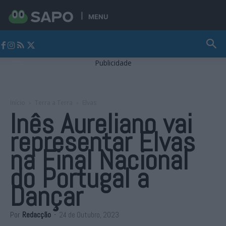
MENU
Jornal Alto Alentejo
Publicidade
Início
Terra a Terra
Elvas
Inês Aureliano vai
representar Elvas
na Final Nacional
do Portugal a
Dançar
Por
Redacção
-
24 de Outubro, 2023