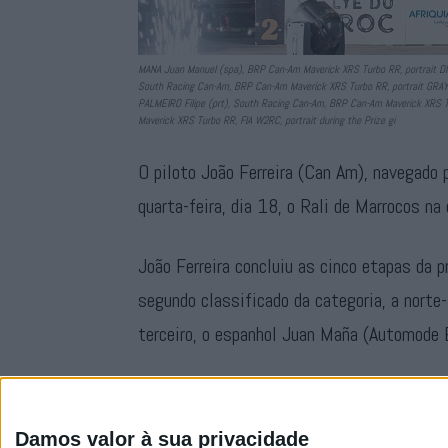
MANA Juan Manuel (spa), BRP Can-Am Maverick XRS Turbo RR, portrait DI
South Racing Can-Am, BRP Can-Am Maverick XRS Turbo RR, portrait GRAY
PALMEIRO Filipe (prt), South Racing Can-Am, BRP Can-Am Maverick XRS 
Maverick XRS Turbo RR, FIA W2RC, portrait during the Prize gi
O piloto João Ferreira (Can Am), navegado 
quarta-feira, dia 18, o Rali de Marrocos na 
João Ferreira concluiu as cinco etapas da 
segundo classificado da categoria, a norte
terceiro, o espanhol Juan Maña (Automode 
Esta é a primeira vitória de um piloto po
no ano passado.
Damos valor à sua privacidade