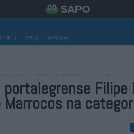
ESPORTO
OPINIÃO
EMPRESAS
 portalegrense Filipe Palmeiro vencem Rali de Marrocos na categoria...
e portalegrense Filipe
 Marrocos na categor