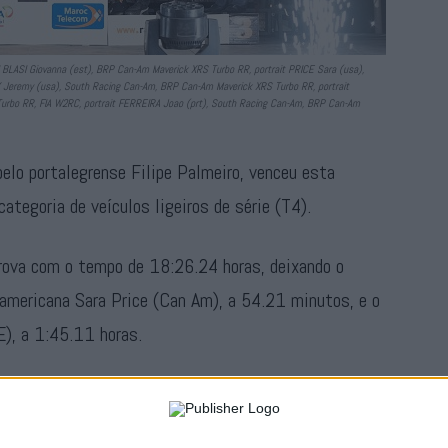
 BLASI Giovanna (est), BRP Can-Am Maverick XRS Turbo RR, portrait PRICE Sara (usa),
 Jeremy (usa), South Racing Can-Am, BRP Can-Am Maverick XRS Turbo RR, portrait
Turbo RR, FIA W2RC, portrait FERREIRA Joao (prt), South Racing Can-Am, BRP Can-Am
pelo portalegrense Filipe Palmeiro, venceu esta
categoria de veículos ligeiros de série (T4).
prova com o tempo de 18:26.24 horas, deixando o
-americana Sara Price (Can Am), a 54.21 minutos, e o
E), a 1:45.11 horas.
rtuguês numa categoria do Campeonato do Mundo, criado