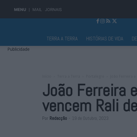
MENU
MAIL
JORNAIS
Jornal Alto Alentejo
TERRA A TERRA
HISTÓRIAS DE VIDA
D
Publicidade
Início
Terra a Terra
Portalegre
João Ferreira e
João Ferreira 
vencem Rali de
Por
Redacção
-
19 de Outubro, 2023