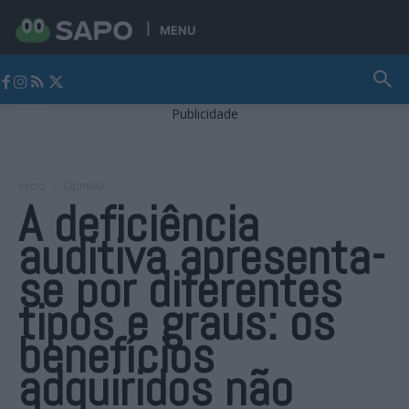
MENU
Jornal Alto Alentejo
Publicidade
Início
Opinião
A deficiência
auditiva apresenta-
se por diferentes
tipos e graus: os
benefícios
adquiridos não