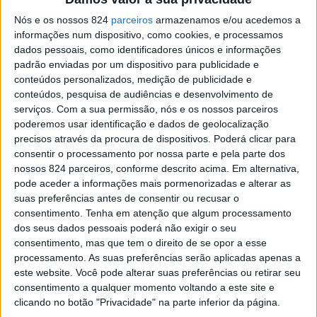
capaz de ouvir. No caso da perda auditiva leve, a pessoa
Nós e os nossos 824
parceiros
armazenamos e/ou acedemos a
pode ter dificuldade em ouvir sons suaves ou em
informações num dispositivo, como cookies, e processamos
dados pessoais, como identificadores únicos e informações
ambientes ruidosos. Já na perda auditiva moderada, a
padrão enviadas por um dispositivo para publicidade e
dificuldade em ouvir é maior e pode afetar a comunicação
conteúdos personalizados, medição de publicidade e
conteúdos, pesquisa de audiências e desenvolvimento de
quotidiana. Na perda auditiva severa, a pessoa é incapaz
serviços.
Com a sua permissão, nós e os nossos parceiros
poderemos usar identificação e dados de geolocalização
de ouvir a maioria dos sons. Por fim, na perda auditiva
precisos através da procura de dispositivos. Poderá clicar para
profunda, a pessoa não consegue ouvir nenhum ou “quase”
consentir o processamento por nossa parte e pela parte dos
nossos 824 parceiros, conforme descrito acima. Em alternativa,
nenhum som.
pode aceder a informações mais pormenorizadas e alterar as
suas preferências antes de consentir ou recusar o
consentimento.
Tenha em atenção que algum processamento
É importante ressalvar que a deficiência auditiva não
dos seus dados pessoais poderá não exigir o seu
deve ser avaliada apenas em termos de “ouvir” ou “não
consentimento, mas que tem o direito de se opor a esse
processamento. As suas preferências serão aplicadas apenas a
ouvir”. Cada tipo e grau de surdez traz consigo uma
este website. Você pode alterar suas preferências ou retirar seu
consentimento a qualquer momento voltando a este site e
experiência auditiva única e complexa. Ao reconhecer
clicando no botão "Privacidade" na parte inferior da página.