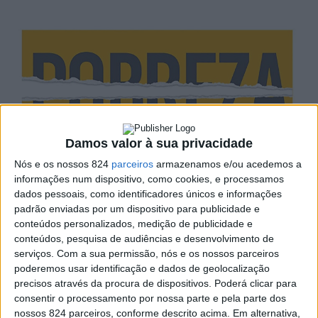
Damos valor à sua privacidade
Nós e os nossos 824
parceiros
armazenamos e/ou acedemos a
informações num dispositivo, como cookies, e processamos
dados pessoais, como identificadores únicos e informações
O Núcleo Distrital de Portalegre da EAPN Portugal, em
padrão enviadas por um dispositivo para publicidade e
conteúdos personalizados, medição de publicidade e
parceria com a Escola Superior de Educação e Ciências
conteúdos, pesquisa de audiências e desenvolvimento de
Sociais (ESECS) do Instituto Politécnico de Portalegre,
serviços.
Com a sua permissão, nós e os nossos parceiros
poderemos usar identificação e dados de geolocalização
promovem o II Ciclo de Debates – Diálogos sobre a
precisos através da procura de dispositivos. Poderá clicar para
Pobreza: (Re) Pensar as Desigualdades a partir do
consentir o processamento por nossa parte e pela parte dos
nossos 824 parceiros, conforme descrito acima. Em alternativa,