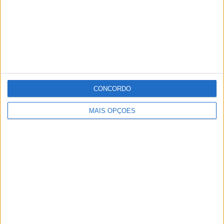
Os interessados em participar nesta iniciativa deverão
inscrever-se em
https://forms.gle/gCNtk8U7gjH3HoNb8
Publicidade
CONCORDO
Publicidade
MAIS OPÇÕES
Publicidade