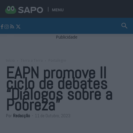
MENU
Jornal Alto Alentejo
Publicidade
Início
Terra a Terra
Portalegre
EAPN promove II
ciclo de debates
“Diálogos sobre a
Pobreza”
Por
Redacção
-
11 de Outubro, 2023