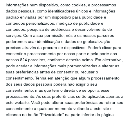
informações num dispositivo, como cookies, e processamos
Alentejo e do Ribatejo, dois destinos fortemente
dados pessoais, como identificadores únicos e informações
padrão enviadas por um dispositivo para publicidade e
identitários, a Entidade Regional de Turismo (ERT) vai
conteúdos personalizados, medição de publicidade e
estar presente na AR&PA Bienal Ibérica de Património
conteúdos, pesquisa de audiências e desenvolvimento de
serviços.
Com a sua permissão, nós e os nossos parceiros
Cultural, que se realiza em Angra do Heroísmo, Açores,
poderemos usar identificação e dados de geolocalização
entre os dias 12 a 15 de Outubro.
precisos através da procura de dispositivos. Poderá clicar para
consentir o processamento por nossa parte e pela parte dos
nossos 824 parceiros, conforme descrito acima. Em alternativa,
No âmbito deste evento, a ERT vai participar em várias
pode aceder a informações mais pormenorizadas e alterar as
suas preferências antes de consentir ou recusar o
iniciativas, como por exemplo o Talk “Património
consentimento.
Tenha em atenção que algum processamento
dos seus dados pessoais poderá não exigir o seu
Imaterial – Um Património de Futuro”, onde o vice-
consentimento, mas que tem o direito de se opor a esse
presidente, Pedro Beato, vai dar a conhecer as
processamento. As suas preferências serão aplicadas apenas a
este website. Você pode alterar suas preferências ou retirar seu
estratégias e projectos que instituição tem vindo a
consentimento a qualquer momento voltando a este site e
implementar para salvaguardar e promover o Património
clicando no botão "Privacidade" na parte inferior da página.
das duas regiões.