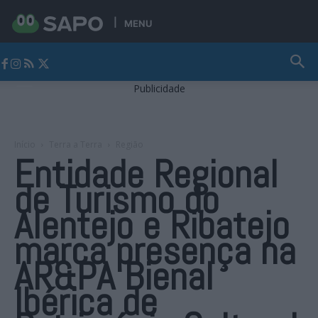
MENU
Jornal Alto Alentejo
Publicidade
Início
Terra a Terra
Região
Entidade Regional
de Turismo do
Alentejo e Ribatejo
marca presença na
AR&PA Bienal
Ibérica de