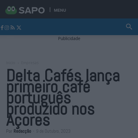
MENU
Jornal Alto Alentejo
Publicidade
Início
Empresas
Delta Cafés lança
primeiro café
português
produzido nos
Açores
Por
Redacção
-
9 de Outubro, 2023