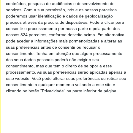
qualidade, da sustentabilidade e no crescimento
conteúdos, pesquisa de audiências e desenvolvimento de
serviços.
Com a sua permissão, nós e os nossos parceiros
económico nas comunidades em que actua.
poderemos usar identificação e dados de geolocalização
precisos através da procura de dispositivos. Poderá clicar para
consentir o processamento por nossa parte e pela parte dos
Nos primeiros anos o projecto centrou-se na avaliação
nossos 824 parceiros, conforme descrito acima. Em alternativa,
pode aceder a informações mais pormenorizadas e alterar as
e na melhoria de todos os aspectos envolvidos na
suas preferências antes de consentir ou recusar o
produção, transformação e comercialização de café dos
consentimento.
Tenha em atenção que algum processamento
dos seus dados pessoais poderá não exigir o seu
Açores tendo como principal objetivo unir e fortalecer os
consentimento, mas que tem o direito de se opor a esse
produtores de modo a estimular fortemente o
processamento. As suas preferências serão aplicadas apenas a
este website. Você pode alterar suas preferências ou retirar seu
desenvolvimento da cafeicultura desta região. Em
consentimento a qualquer momento voltando a este site e
clicando no botão "Privacidade" na parte inferior da página.
2019, foi feito um levantamento exaustivo, produzido
um relatório e dado aconselhamento técnico, desde a
colheita à moagem e degustação aos cafeicultores
associados da APAC.