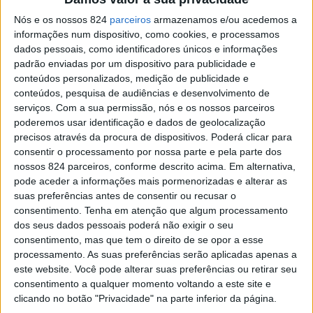
Já começou a construção das acessibilidades às
Nós e os nossos 824
parceiros
armazenamos e/ou acedemos a
cascatas da Serra de S. Mamede, num investimento de
informações num dispositivo, como cookies, e processamos
cerca de 140 mil euros que está a ser concretizado
dados pessoais, como identificadores únicos e informações
padrão enviadas por um dispositivo para publicidade e
através da candidatura “Melhoria das Condições de
conteúdos personalizados, medição de publicidade e
conteúdos, pesquisa de audiências e desenvolvimento de
Visitação em Áreas Protegidas de Âmbito Nacional”, do
serviços.
Com a sua permissão, nós e os nossos parceiros
Fundo Ambiental.
poderemos usar identificação e dados de geolocalização
precisos através da procura de dispositivos. Poderá clicar para
consentir o processamento por nossa parte e pela parte dos
Esta intervenção, que tem um prazo de execução de 180
nossos 824 parceiros, conforme descrito acima. Em alternativa,
pode aceder a informações mais pormenorizadas e alterar as
dias, pretende melhorar a acessibilidade às cascatas e a
suas preferências antes de consentir ou recusar o
outros locais de difícil acesso, através da recuperação
consentimento.
Tenha em atenção que algum processamento
dos seus dados pessoais poderá não exigir o seu
de caminhos, da instalação de pequenos passadiços e da
consentimento, mas que tem o direito de se opor a esse
processamento. As suas preferências serão aplicadas apenas a
reparação de algumas pontes. Está ainda prevista a
este website. Você pode alterar suas preferências ou retirar seu
execução de uma estrutura, parcialmente suspensa, de
consentimento a qualquer momento voltando a este site e
clicando no botão "Privacidade" na parte inferior da página.
valorização da visitação de um miradouro natural, o