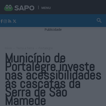
MENU
Jornal Alto Alentejo
Publicidade
Início
Terra a Terra
Portalegre
Município de
Portalegre investe
nas acessibilidades
às cascatas da
Serra de São
Mamede