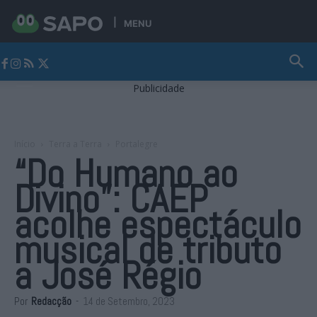
MENU
Jornal Alto Alentejo
Publicidade
Início
Terra a Terra
Portalegre
“Do Humano ao
Divino”: CAEP
acolhe espectáculo
musical de tributo
a José Régio
Por
Redacção
-
14 de Setembro, 2023