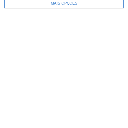
MAIS OPÇÕES
dizer-vos quem sou”.
Publicidade
Publicidade
Publicidade
Facebook
Instagram
RSS
X