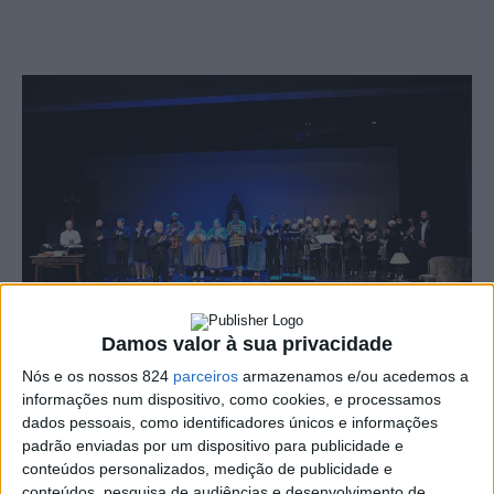
Damos valor à sua privacidade
O Centro das Artes do Espectáculo de Portalegre leva a
Nós e os nossos 824
parceiros
armazenamos e/ou acedemos a
informações num dispositivo, como cookies, e processamos
palco no próximo sábado, dia 16, pelas 21h30, o
dados pessoais, como identificadores únicos e informações
padrão enviadas por um dispositivo para publicidade e
espectáculo musical intitulado “Do Humano ao Divino –
conteúdos personalizados, medição de publicidade e
Tributo a José Régio” que pretende assinalar o
conteúdos, pesquisa de audiências e desenvolvimento de