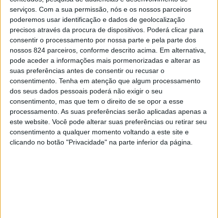
serviços.
Com a sua permissão, nós e os nossos parceiros
aniversário de nascimento do “poeta”, a 17 de Setembro
poderemos usar identificação e dados de geolocalização
de 1901.
precisos através da procura de dispositivos. Poderá clicar para
consentir o processamento por nossa parte e pela parte dos
nossos 824 parceiros, conforme descrito acima. Em alternativa,
Trata-se de uma viagem pela obra literária que se foca
pode aceder a informações mais pormenorizadas e alterar as
suas preferências antes de consentir ou recusar o
na humanidade daquele que foi uma personalidade
consentimento.
Tenha em atenção que algum processamento
incontornável do panorama cultural português, na
dos seus dados pessoais poderá não exigir o seu
consentimento, mas que tem o direito de se opor a esse
tentativa de desconstruir todos os preconceitos e mal-
processamento. As suas preferências serão aplicadas apenas a
este website. Você pode alterar suas preferências ou retirar seu
entendidos gerados à volta da figura de José Régio.
consentimento a qualquer momento voltando a este site e
clicando no botão "Privacidade" na parte inferior da página.
Com entrada gratuita, o espectáculo de música ligeira
volta a unir as Câmara Municipais de Portalegre e Vila
do Conde no projecto comum de dar continuidade ao
trabalho de divulgação da vida e obra do autor.