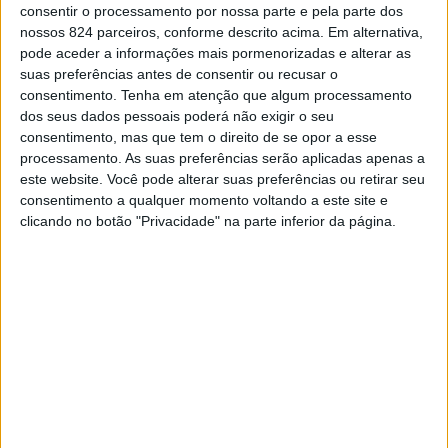
de reabilitação e reforço dos túneis do Outeiro Pequeno
consentir o processamento por nossa parte e pela parte dos
nossos 824 parceiros, conforme descrito acima. Em alternativa,
e Outeiro Grande, respectivamente aos quilómetros
pode aceder a informações mais pormenorizadas e alterar as
suas preferências antes de consentir ou recusar o
35,141 e 35,412 da Linha da Beira Baixa, no concelho
consentimento.
Tenha em atenção que algum processamento
de Gavião.
dos seus dados pessoais poderá não exigir o seu
consentimento, mas que tem o direito de se opor a esse
processamento. As suas preferências serão aplicadas apenas a
De acordo com a IP, esta intervenção implica um
este website. Você pode alterar suas preferências ou retirar seu
consentimento a qualquer momento voltando a este site e
investimento de 893 mil euros, tem um de prazo de
clicando no botão "Privacidade" na parte inferior da página.
execução de 210 dias e visa a limpeza das alvenarias e
execução de pregagens para consolidação estrutural,
melhoria do sistema de drenagem nos topos das bocas
dos túneis, limpeza geral de superfícies de alvenaria,
reparação de blocos partidos, alegramento e
refechamento de juntas e tratamento das fissuras, no