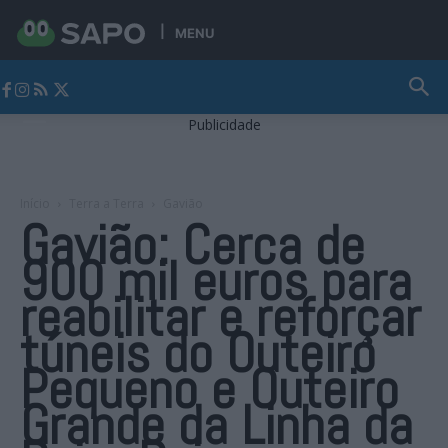
MENU
Jornal Alto Alentejo
Publicidade
Início
Terra a Terra
Gavião
Gavião: Cerca de
900 mil euros para
reabilitar e reforçar
túneis do Outeiro
Pequeno e Outeiro
Grande da Linha da