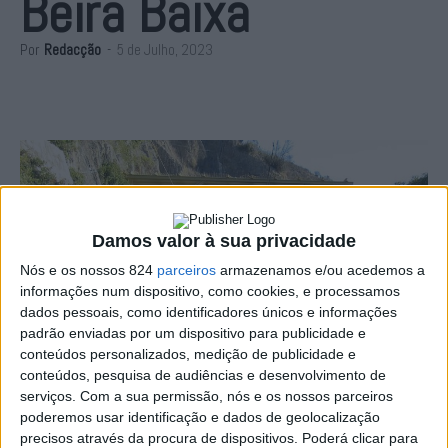
Beira Baixa
Por
Redacção
-
5 de Julho, 2023
Damos valor à sua privacidade
Nós e os nossos 824
parceiros
armazenamos e/ou acedemos a
informações num dispositivo, como cookies, e processamos
dados pessoais, como identificadores únicos e informações
padrão enviadas por um dispositivo para publicidade e
conteúdos personalizados, medição de publicidade e
conteúdos, pesquisa de audiências e desenvolvimento de
Foto de Arquivo
serviços.
Com a sua permissão, nós e os nossos parceiros
poderemos usar identificação e dados de geolocalização
A Infra-estruturas de Portugal deu início aos trabalhos
precisos através da procura de dispositivos. Poderá clicar para