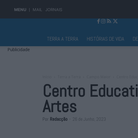
MENU
MAIL
JORNAIS
Jornal Alto Alentejo
TERRA A TERRA
HISTÓRIAS DE VIDA
D
Publicidade
Início
Terra a Terra
Campo Maior
Centro Educ
Centro Educati
Artes
Por
Redacção
-
26 de Junho, 2023