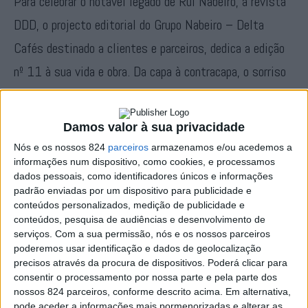
Para celebrar o notável legado de Rui Nabeiro, a revista
DDD, o projecto editorial do Grupo Nabeiro – Delta
Cafés destinado a clientes e parceiros, dedica a edição
nº 11 à sua vida e obra. Da capa à contracapa, o sorriso
contagiante do Comendador atravessa toda a revista.
Damos valor à sua privacidade
Ao longo muitas linhas repletas de emoção,
saudade
,
Nós e os nossos 824
parceiros
armazenamos e/ou acedemos a
orgulho e grandes conquistas, presta-se o agradecimento
informações num dispositivo, como cookies, e processamos
dados pessoais, como identificadores únicos e informações
e a admiração ao Homem, Empresário, Pai, Avô e Amigo
padrão enviadas por um dispositivo para publicidade e
da terra e de todos os Campomaiorenses.
conteúdos personalizados, medição de publicidade e
conteúdos, pesquisa de audiências e desenvolvimento de
serviços.
Com a sua permissão, nós e os nossos parceiros
Esta edição é, também, uma ode ao Amor de Rui e Alice
poderemos usar identificação e dados de geolocalização
precisos através da procura de dispositivos. Poderá clicar para
Nabeiro que se multiplica em imagens e em palavras.
consentir o processamento por nossa parte e pela parte dos
Um Amor que começou na escola primária e que durou a
nossos 824 parceiros, conforme descrito acima. Em alternativa,
pode aceder a informações mais pormenorizadas e alterar as