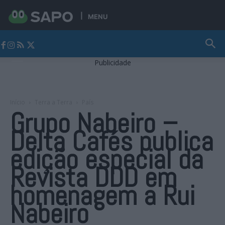
MENU
Jornal Alto Alentejo
Publicidade
Início
Terra a Terra
País
Grupo Nabeiro –
Delta Cafés publica
edição especial da
Revista DDD em
homenagem a Rui
Nabeiro