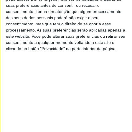
vida inteira. Um amor que não se explica. Uma Família
suas preferências antes de consentir ou recusar o
consentimento.
Tenha em atenção que algum processamento
inteira, unida e enlaçada para a vida toda.
dos seus dados pessoais poderá não exigir o seu
consentimento, mas que tem o direito de se opor a esse
processamento. As suas preferências serão aplicadas apenas a
«
As várias vidas de Rui Nabeiro
” retrata o Empresário,
este website. Você pode alterar suas preferências ou retirar seu
criador de um império com expressão internacional; o
consentimento a qualquer momento voltando a este site e
clicando no botão "Privacidade" na parte inferior da página.
Político, que acompanhou sempre a região e transmitiu
sempre um sentido de missão aos autarcas; o
Humanista, generoso e dedicados aos outros; o Criativo,
com espírito visionário que cedo começou a investir em
campanhas publicitárias e na melhor forma de comunicar
cada produto; o Homem do Desporto, que deixou a sua
marca no futebol através do Campomaiorense, o clube
da terra, o único do Alentejo a chegar à final da Taça de