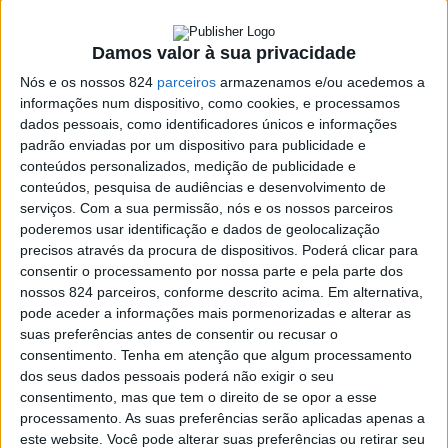
Filho de Francisco Fino, o industrial da Covilhã que
Damos valor à sua privacidade
fundou a Fábrica de Lanifícios de Portalegre, Manuel
Nós e os nossos 824
parceiros
armazenamos e/ou acedemos a
informações num dispositivo, como cookies, e processamos
nasceu ainda na Covilhã, tal como seus irmãos Gui e
dados pessoais, como identificadores únicos e informações
Francisco, já falecidos.
padrão enviadas por um dispositivo para publicidade e
conteúdos personalizados, medição de publicidade e
conteúdos, pesquisa de audiências e desenvolvimento de
Manuel Fino foi o fundador da FINICISA (actual Selenis),
serviços.
Com a sua permissão, nós e os nossos parceiros
poderemos usar identificação e dados de geolocalização
fazendo a 2ª revolução industrial de Portalegre,
precisos através da procura de dispositivos. Poderá clicar para
passando a produzir fibra de poliéster e contornando
consentir o processamento por nossa parte e pela parte dos
nossos 824 parceiros, conforme descrito acima. Em alternativa,
assim a contingentação industrial e passando desta
pode aceder a informações mais pormenorizadas e alterar as
suas preferências antes de consentir ou recusar o
forma a “obrigar” os industriais do norte a adquirir em
consentimento.
Tenha em atenção que algum processamento
Portalegre a fibra para as suas confecções, com grande
dos seus dados pessoais poderá não exigir o seu
consentimento, mas que tem o direito de se opor a esse
benefício para a cidade.
processamento. As suas preferências serão aplicadas apenas a
este website. Você pode alterar suas preferências ou retirar seu