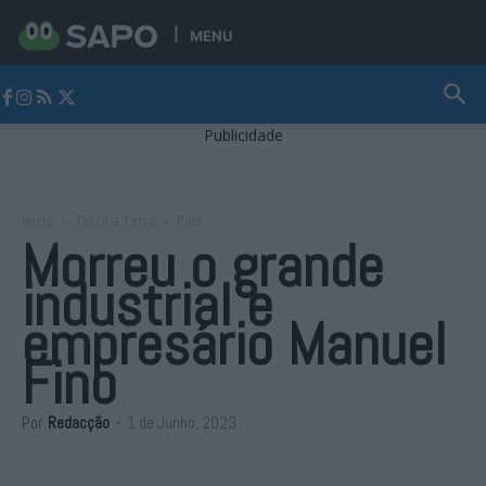
MENU
Jornal Alto Alentejo
Publicidade
Início
Terra a Terra
País
Morreu o grande
industrial e
empresário Manuel
Fino
Por
Redacção
-
1 de Junho, 2023