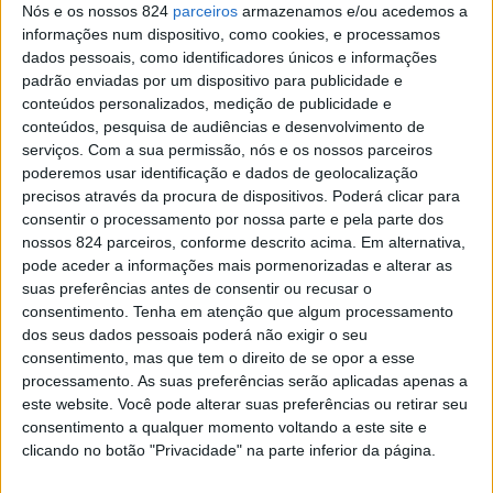
Lourenço para uma conversa de partilha das suas
Nós e os nossos 824
parceiros
armazenamos e/ou acedemos a
informações num dispositivo, como cookies, e processamos
experiências perante uma plateia composta por
dados pessoais, como identificadores únicos e informações
padrão enviadas por um dispositivo para publicidade e
estudantes, professores e inúmeras pessoas que, de
conteúdos personalizados, medição de publicidade e
uma forma ou de outra, estão ligadas à prática
conteúdos, pesquisa de audiências e desenvolvimento de
serviços.
Com a sua permissão, nós e os nossos parceiros
desportiva. A iniciativa, que contou com o jornalista
poderemos usar identificação e dados de geolocalização
Hugo Alcântara como moderador, procurou partilhar
precisos através da procura de dispositivos. Poderá clicar para
consentir o processamento por nossa parte e pela parte dos
exemplos de como o desporto pode ser importante no
nossos 824 parceiros, conforme descrito acima. Em alternativa,
pode aceder a informações mais pormenorizadas e alterar as
sucesso escolar.
suas preferências antes de consentir ou recusar o
consentimento.
Tenha em atenção que algum processamento
dos seus dados pessoais poderá não exigir o seu
A conversa informal, organizada pelo Agrupamento de
consentimento, mas que tem o direito de se opor a esse
Escolas do Bonfim, pelo Agrupamento de Escolas José
processamento. As suas preferências serão aplicadas apenas a
este website. Você pode alterar suas preferências ou retirar seu
Régio, pela Escola de Hotelaria e Turismo de Portalegre
consentimento a qualquer momento voltando a este site e
e pela Escola Secundária de São Lourenço, contou com a
clicando no botão "Privacidade" na parte inferior da página.
participação de Guilherme Velez (Lançamento do dardo –