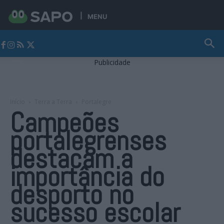
MENU
Jornal Alto Alentejo
Publicidade
Início
Terra a Terra
Portalegre
Campeões
portalegrenses
destacam a
importância do
desporto no
sucesso escolar