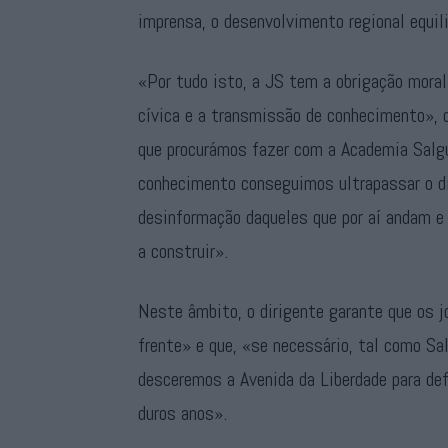
imprensa, o desenvolvimento regional equili
«Por tudo isto, a JS tem a obrigação moral 
cívica e a transmissão de conhecimento», 
que procurámos fazer com a Academia Salgu
conhecimento conseguimos ultrapassar o dis
desinformação daqueles que por aí andam e 
a construir».
Neste âmbito, o dirigente garante que os j
frente» e que, «se necessário, tal como Sa
desceremos a Avenida da Liberdade para de
duros anos».