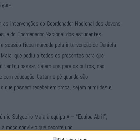
ligar».
m as intervenções do Coordenador Nacional dos Jovens
ns, e do Coordenador Nacional dos estudantes
e a sessão ficou marcada pela intervenção de Daniela
 Maia, que pediu a todos os presentes para que
ô tentou passar. Sejam uns para os outros, não
e com educação, batam o pé quando são
elo que possam receber em troca, sejam humildes e
émio Salgueiro Maia à equipa A – “Equipa Abril”,
m almoço convívio que decorreu no