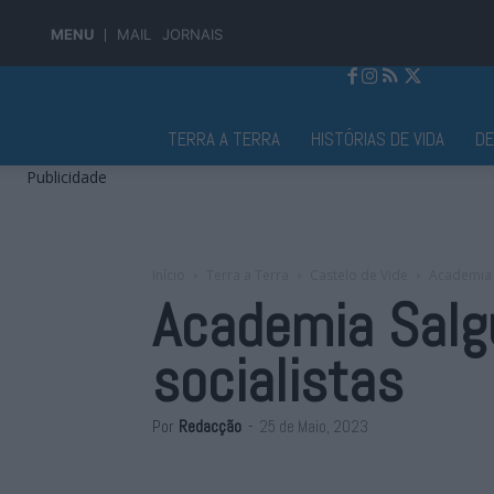
MENU
MAIL
JORNAIS
Jornal Alto Alentejo
TERRA A TERRA
HISTÓRIAS DE VIDA
D
Publicidade
Início
Terra a Terra
Castelo de Vide
Academia 
Academia Salg
socialistas
Por
Redacção
-
25 de Maio, 2023