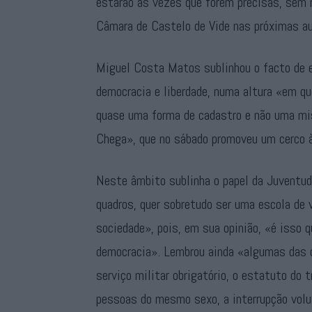
estarão as vezes que forem precisas, sem 
Câmara de Castelo de Vide nas próximas au
Miguel Costa Matos sublinhou o facto de e
democracia e liberdade, numa altura «em qu
quase uma forma de cadastro e não uma mis
Chega», que no sábado promoveu um cerco à
Neste âmbito sublinha o papel da Juventude
quadros, quer sobretudo ser uma escola de
sociedade», pois, em sua opinião, «é isso 
democracia». Lembrou ainda «algumas das 
serviço militar obrigatório, o estatuto do 
pessoas do mesmo sexo, a interrupção volunt