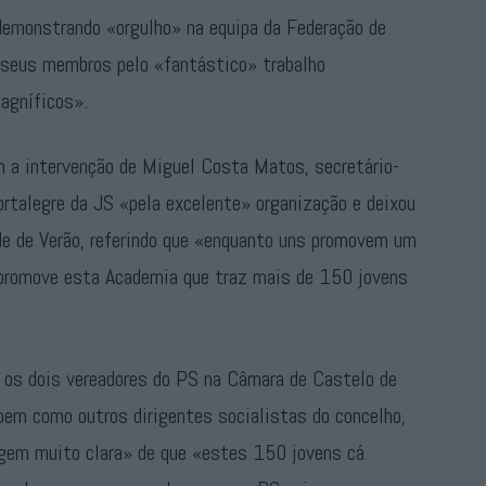
demonstrando «orgulho» na equipa da Federação de
 seus membros pelo «fantástico» trabalho
magníficos».
 a intervenção de Miguel Costa Matos, secretário-
Portalegre da JS «pela excelente» organização e deixou
e de Verão, referindo que «enquanto uns promovem um
 promove esta Academia que traz mais de 150 jovens
m os dois vereadores do PS na Câmara de Castelo de
 bem como outros dirigentes socialistas do concelho,
sagem muito clara» de que «estes 150 jovens cá