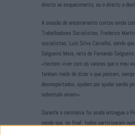
direito ao esquecimento, ou o direito a des
A sessão de encerramento contou ainda co
Trabalhadores Socialistas, Frederico Marti
socialistas, Luís Silva Carvalho, sendo qu
Salgueiro Maia, neta de Fernando Salgueiro
«tentem viver com os valores que o meu av
tenham medo de dizer o que pensam, sempr
desrespeitados, ajudem por ajudar senão p
sobretudo amem».
Durante a cerimónia foi ainda entregue o Pr
sendo que, no final, todos participaram nu
Jardim Garcia d’Orta.