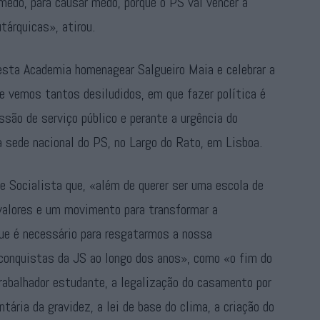
medo, para causar medo, porque o PS vai vencer a
tárquicas», atirou.
sta Academia homenagear Salgueiro Maia e celebrar a
e vemos tantos desiludidos, em que fazer política é
são de serviço público e perante a urgência do
 sede nacional do PS, no Largo do Rato, em Lisboa.
 Socialista que, «além de querer ser uma escola de
 valores e um movimento para transformar a
que é necessário para resgatarmos a nossa
conquistas da JS ao longo dos anos», como «o fim do
trabalhador estudante, a legalização do casamento por
ária da gravidez, a lei de base do clima, a criação do