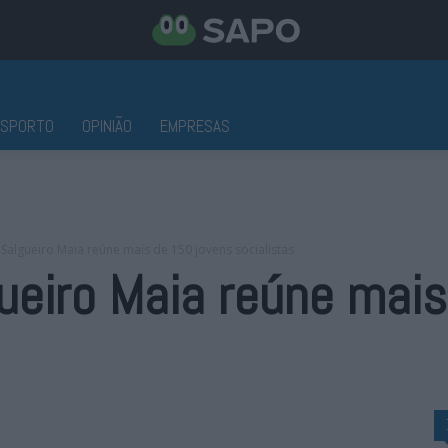
ESPORTO
OPINIÃO
EMPRESAS
Salgueiro Maia reúne mais de 150 jovens socialistas
ueiro Maia reúne mais