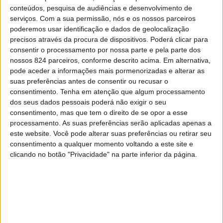
emissão de quinta-feira, dia 18, do programa “A Nossa
conteúdos, pesquisa de audiências e desenvolvimento de
serviços.
Com a sua permissão, nós e os nossos parceiros
Tarde”, apresentado pro Tânia Ribas de Oliveira.
poderemos usar identificação e dados de geolocalização
precisos através da procura de dispositivos. Poderá clicar para
O Comendador Ribeirinho Leal, Pedro Araújo e João
consentir o processamento por nossa parte e pela parte dos
nossos 824 parceiros, conforme descrito acima. Em alternativa,
Balança Lopes e os seus respectivos carochas foram os
pode aceder a informações mais pormenorizadas e alterar as
suas preferências antes de consentir ou recusar o
protagonistas deste momento televisivo, em que
consentimento.
Tenha em atenção que algum processamento
explicaram algumas das curiosidades sobre este modelo
dos seus dados pessoais poderá não exigir o seu
consentimento, mas que tem o direito de se opor a esse
da marca alemã Volkswagen e promoveram o encontro,
processamento. As suas preferências serão aplicadas apenas a
este website. Você pode alterar suas preferências ou retirar seu
convidado todos os interessados a participar.
consentimento a qualquer momento voltando a este site e
clicando no botão "Privacidade" na parte inferior da página.
O programa do XI Encontro de Volkswagen Carocha, que
está agendado para sábado, dia 27, inicia-se com uma a
concentração na avenida da Libertação, seguido de
desfile pelas ruas de Cabeço de Vide.