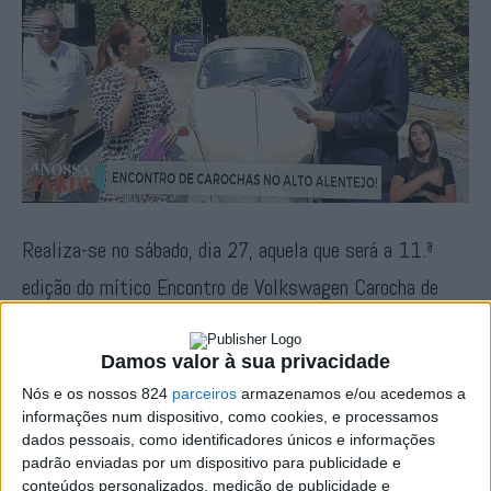
Realiza-se no sábado, dia 27, aquela que será a 11.ª
edição do mítico Encontro de Volkswagen Carocha de
Cabeço de Vide, que anualmente reúne dezenas de
amantes destas relíquias de quatro rodas.
Damos valor à sua privacidade
Nós e os nossos 824
parceiros
armazenamos e/ou acedemos a
informações num dispositivo, como cookies, e processamos
Pouco mais de uma semana antes da sua realização, os
dados pessoais, como identificadores únicos e informações
carochas rumaram até à RTP para promover o encontro na
padrão enviadas por um dispositivo para publicidade e
conteúdos personalizados, medição de publicidade e