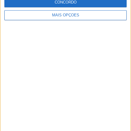
CONCORDO
Memória, da Câmara do Crato e da Junta de Freguesia de
MAIS OPÇÕES
Cabeço de Vide.
Publicidade
Publicidade
Publicidade