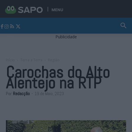
MENU
Jornal Alto Alentejo
Publicidade
Início
Terra a Terra
Região
Carochas do Alto
Alentejo na RTP
Por
Redacção
-
19 de Maio, 2023