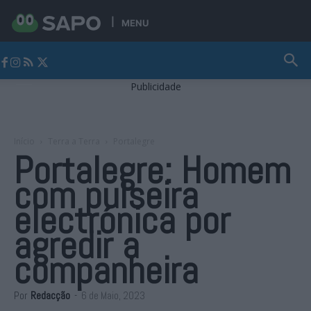
MENU
Jornal Alto Alentejo
Publicidade
Início
Terra a Terra
Portalegre
Portalegre: Homem
com pulseira
electrónica por
agredir a
companheira
Por
Redacção
-
6 de Maio, 2023