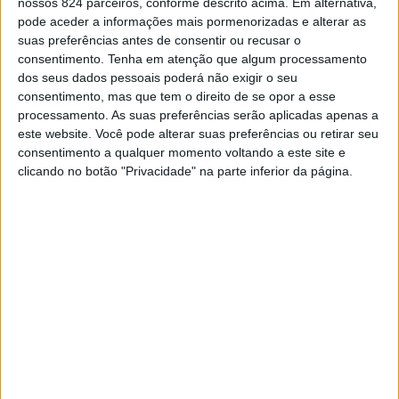
nossos 824 parceiros, conforme descrito acima. Em alternativa,
pode aceder a informações mais pormenorizadas e alterar as
suas preferências antes de consentir ou recusar o
Em comunicado divulgado este sábado, o Comando
consentimento.
Tenha em atenção que algum processamento
Territorial de Portalegre da GNR dá conta que a
dos seus dados pessoais poderá não exigir o seu
consentimento, mas que tem o direito de se opor a esse
detenção ocorreu no âmbito de uma investigação por
processamento. As suas preferências serão aplicadas apenas a
este website. Você pode alterar suas preferências ou retirar seu
violência doméstica, tendo os militares da Guarda
consentimento a qualquer momento voltando a este site e
apurado que «o agressor exercia, de forma contínua,
clicando no botão "Privacidade" na parte inferior da página.
coacção psicológica e agressões físicas contra a vítima,
sua companheira de 35 anos».
No decorrer das diligências policiais os militares deram
cumprimento a um mandado de detenção, refere a GNR.
O detido foi presente ao Tribunal Judicial de
Portalegre, onde lhe foi aplicada a medida de coacção de