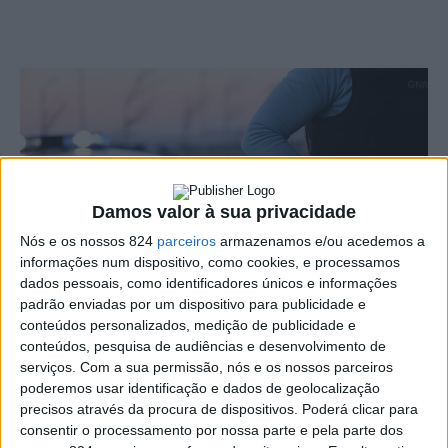
Damos valor à sua privacidade
Nós e os nossos 824
parceiros
armazenamos e/ou acedemos a
informações num dispositivo, como cookies, e processamos
dados pessoais, como identificadores únicos e informações
padrão enviadas por um dispositivo para publicidade e
conteúdos personalizados, medição de publicidade e
O Tribunal Judicial de Portalegre determinou o controlo
conteúdos, pesquisa de audiências e desenvolvimento de
serviços.
Com a sua permissão, nós e os nossos parceiros
por pulseira electrónica a um homem de 34 anos que foi
poderemos usar identificação e dados de geolocalização
detido pela GNR na quinta-feira, dia 4, no concelho de
precisos através da procura de dispositivos. Poderá clicar para
consentir o processamento por nossa parte e pela parte dos
Portalegre, pelo crime de violência doméstica.