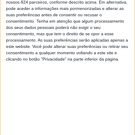
nossos 824 parceiros, conforme descrito acima. Em alternativa,
funcionário do restaurante que usou um extintor.
pode aceder a informações mais pormenorizadas e alterar as
suas preferências antes de consentir ou recusar o
consentimento.
Tenha em atenção que algum processamento
De acordo com o Adjunto dos Bombeiros de Portalegre,
dos seus dados pessoais poderá não exigir o seu
consentimento, mas que tem o direito de se opor a esse
Marco Silva, aguarda-se apenas a chegada do piquete da
processamento. As suas preferências serão aplicadas apenas a
TagusGás para confirmar a segurança da instalação, pois
este website. Você pode alterar suas preferências ou retirar seu
consentimento a qualquer momento voltando a este site e
o foco de incêndio
ocorreu na tubagem, a qual se
clicando no botão "Privacidade" na parte inferior da página.
encontra cortada pelos Bombeiros.
Não há quaisquer vítimas a lamentar nem desalojados,
como confirmou o vice-presidente da Câmara, António
Casa Nova, ao nosso jornal.
Para o local foram mobilizados 17 operacionais apoiados
por cinco viaturas, entre Bombeiros e Polícia.