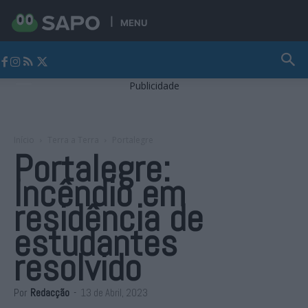
MENU
Jornal Alto Alentejo
Publicidade
Início
Terra a Terra
Portalegre
Portalegre:
Incêndio em
residência de
estudantes
resolvido
Por
Redacção
-
13 de Abril, 2023