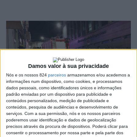
Damos valor à sua privacidade
Nós e os nossos 824
parceiros
armazenamos e/ou acedemos a
informações num dispositivo, como cookies, e processamos
dados pessoais, como identificadores únicos e informações
padrão enviadas por um dispositivo para publicidade e
conteúdos personalizados, medição de publicidade e
Um início de incêndio ocorreu no n.º 72 da Rua de Elvas,
conteúdos, pesquisa de audiências e desenvolvimento de
em Portalegre, onde residem estudantes, por cima do
serviços.
Com a sua permissão, nós e os nossos parceiros
poderemos usar identificação e dados de geolocalização
restaurante ‘Abrigo do Martinho’, mas foi de imediato
precisos através da procura de dispositivos. Poderá clicar para
consentir o processamento por nossa parte e pela parte dos
resolvido, tendo o foco sido extinguido por um