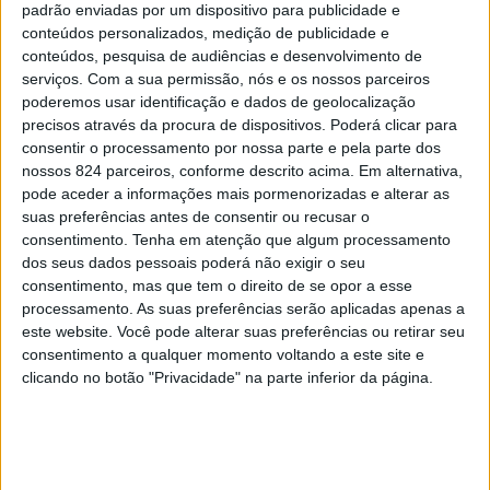
apresentação de um conjunto de recursos digitais,
padrão enviadas por um dispositivo para publicidade e
conteúdos personalizados, medição de publicidade e
nomeadamente o serviço “PressReader”, tornando a
conteúdos, pesquisa de audiências e desenvolvimento de
Biblioteca Municipal de Nisa na primeira biblioteca do
serviços.
Com a sua permissão, nós e os nossos parceiros
poderemos usar identificação e dados de geolocalização
Alentejo a dispor deste serviço.
precisos através da procura de dispositivos. Poderá clicar para
consentir o processamento por nossa parte e pela parte dos
nossos 824 parceiros, conforme descrito acima. Em alternativa,
Segundo a Presidente da Câmara de Nisa, Idalina
pode aceder a informações mais pormenorizadas e alterar as
Trindade, com a implementação deste serviço é agora
suas preferências antes de consentir ou recusar o
consentimento.
Tenha em atenção que algum processamento
possível consultar, gratuitamente, na Biblioteca
dos seus dados pessoais poderá não exigir o seu
consentimento, mas que tem o direito de se opor a esse
Municipal de Nisa e no Centro Cultural de Alpalhão, mais
processamento. As suas preferências serão aplicadas apenas a
de sete mil títulos de jornais e revistas de referência,
este website. Você pode alterar suas preferências ou retirar seu
consentimento a qualquer momento voltando a este site e
oriundos dos vários pontos do planeta e actualizados
clicando no botão "Privacidade" na parte inferior da página.
diariamente.
Este serviço é disponibilizado através de computadores