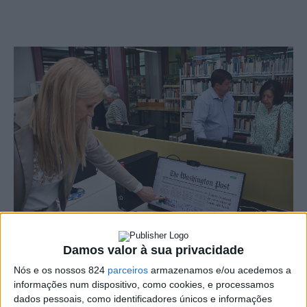
Damos valor à sua privacidade
O Município de Nisa assinalou esta-terça-feira, dia 11,
Nós e os nossos 824
parceiros
armazenamos e/ou acedemos a
o 30.ª aniversário da Biblioteca Municipal de Nisa com a
informações num dispositivo, como cookies, e processamos
dados pessoais, como identificadores únicos e informações