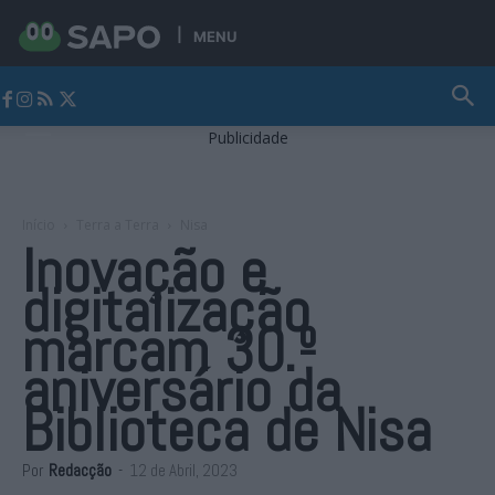
MENU
Jornal Alto Alentejo
Publicidade
Início
Terra a Terra
Nisa
Inovação e
digitalização
marcam 30.º
aniversário da
Biblioteca de Nisa
Por
Redacção
-
12 de Abril, 2023