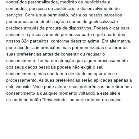
responsável por cerca de dois terços de todos os AVCs.
conteúdos personalizados, medição de publicidade e
conteúdos, pesquisa de audiências e desenvolvimento de
Esta doença é causada pelo entupimento das artérias
serviços.
Com a sua permissão, nós e os nossos parceiros
cerebrais por um coágulo, que compromete o fluxo
poderemos usar identificação e dados de geolocalização
precisos através da procura de dispositivos. Poderá clicar para
sanguíneo e leva assim a lesão cerebral. O seu
consentir o processamento por nossa parte e pela parte dos
tratamento evoluiu bastante nas últimas décadas, com
nossos 824 parceiros, conforme descrito acima. Em alternativa,
pode aceder a informações mais pormenorizadas e alterar as
a criação das unidades AVC e a utilização da trombólise
suas preferências antes de consentir ou recusar o
consentimento.
Tenha em atenção que algum processamento
e da trombectomia. O primeiro tratamento consiste na
dos seus dados pessoais poderá não exigir o seu
administração de um fármaco para dissolver o coágulo,
consentimento, mas que tem o direito de se opor a esse
processamento. As suas preferências serão aplicadas apenas a
enquanto o segundo consiste na remoção direta do
este website. Você pode alterar suas preferências ou retirar seu
consentimento a qualquer momento voltando a este site e
mesmo através da utilização de um fio (cateter), que é
clicando no botão "Privacidade" na parte inferior da página.
navegado pela circulação cerebral com o auxílio da
angiografia. Poucos são os tratamentos na medicina tão
eficazes como estes, todavia apenas uma minoria dos
doentes afetados chega a beneficiar deles. Em Portugal,