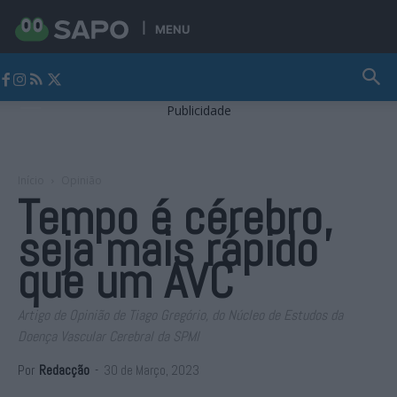
MENU
Jornal Alto Alentejo
Publicidade
Início
Opinião
Tempo é cérebro,
seja mais rápido
que um AVC
Artigo de Opinião de Tiago Gregório, do Núcleo de Estudos da
Doença Vascular Cerebral da SPMI
Por
Redacção
-
30 de Março, 2023