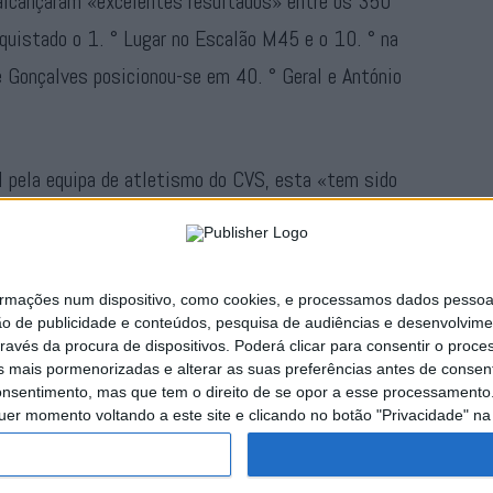
alcançaram «excelentes resultados» entre os 350
nquistado o 1. ° Lugar no Escalão M45 e o 10. ° na
sé Gonçalves posicionou-se em 40. ° Geral e António
 pela equipa de atletismo do CVS, esta «tem sido
a de espírito familiar, repleta de conquistas
tante orgulhosos».
ações num dispositivo, como cookies, e processamos dados pessoais,
Publicidade
ão de publicidade e conteúdos, pesquisa de audiências e desenvolvime
ravés da procura de dispositivos. Poderá clicar para consentir o proc
s mais pormenorizadas e alterar as suas preferências antes de consent
nsentimento, mas que tem o direito de se opor a esse processamento. 
uer momento voltando a este site e clicando no botão "Privacidade" na 
naturas
Publicidade
Política de Privacidade
Estatuto Editorial