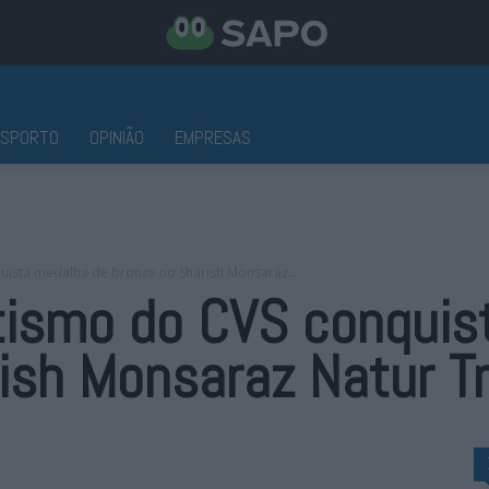
ESPORTO
OPINIÃO
EMPRESAS
uista medalha de bronze no Sharish Monsaraz...
etismo do CVS conquis
ish Monsaraz Natur Tr