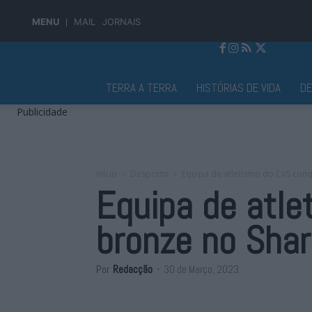
MENU
MAIL
JORNAIS
Jornal Alto Alentejo
TERRA A TERRA
HISTÓRIAS DE VIDA
D
Publicidade
Início
Desporto
Equipa de atletismo do CVS conq
Equipa de atl
bronze no Shar
Por
Redacção
-
30 de Março, 2023