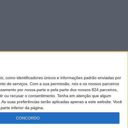
 como identificadores únicos e informações padrão enviadas por
nto de serviços.
Com a sua permissão, nós e os nossos parceiros
essamento por nossa parte e pela parte dos nossos 824 parceiros,
ir ou recusar o consentimento.
Tenha em atenção que algum
As suas preferências serão aplicadas apenas a este website. Você
parte inferior da página.
CONCORDO
Lei da Transparência
Livro de Reclamações