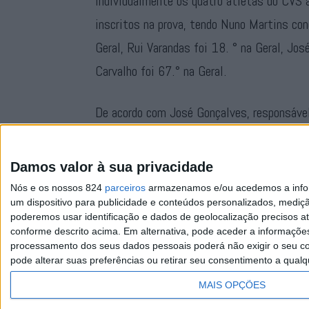
Individualmente os quatro atletas do CVS 
inscritos na prova, tendo Nuno Martins co
Geral, Rui Varandas foi 18. ° na Geral, Jo
Carvalho foi 67.° na Geral.
De acordo com José Gonçalves, responsável
uma época de grande sucesso para uma equip
pessoais e colectivas, o que nos deixa bas
Damos valor à sua privacidade
Nós e os nossos 824
parceiros
armazenamos e/ou acedemos a inform
um dispositivo para publicidade e conteúdos personalizados, mediç
poderemos usar identificação e dados de geolocalização precisos at
conforme descrito acima. Em alternativa, pode aceder a informaçõe
processamento dos seus dados pessoais poderá não exigir o seu co
pode alterar suas preferências ou retirar seu consentimento a qualq
Facebook
Instagram
RSS
X
MAIS OPÇÕES
Quem Somos
Contactos
Assi