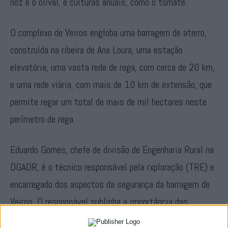
noz e o olival, e culturas anuais, como o tomate.
O complexo de Veiros engloba uma barragem de aterro,
construída na ribeira de Ana Loura, uma estação
elevatória, uma vasta rede de rega, com cerca de 20 km,
e uma rede viária, com mais de 10 km de extensão, que
permite regar um total de mais de mil hectares neste
perímetro de rega.
Eduardo Gomes, chefe de divisão de Engenharia Rural na
DGADR, é o técnico responsável pela rxploração (TRE) e
encarregado dos aspectos da segurança da barragem de
Veiros. O responsável sublinha a importância das
barragens no território nacional, enquadrando estas