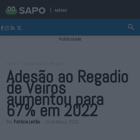
MENU
Jornal Alto Alentejo
Publicidade
Início
Terra a Terra
Região
Adesão ao Regadio
de Veiros
aumentou para
67% em 2022
Por
Patrícia Leitão
-
10 de Março, 2023