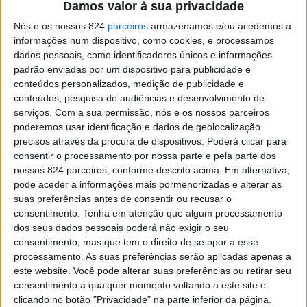
Damos valor à sua privacidade
infraestruturas num cenário de alterações climáticas,
Nós e os nossos 824
parceiros
armazenamos e/ou acedemos a
reconhecendo que há um problema com a falta de água.
informações num dispositivo, como cookies, e processamos
«Temos de poupar e reciclar. Mas porque não armazenar
dados pessoais, como identificadores únicos e informações
padrão enviadas por um dispositivo para publicidade e
também? Em termos energéticos, o problema das
conteúdos personalizados, medição de publicidade e
conteúdos, pesquisa de audiências e desenvolvimento de
renováveis é não se conseguir armazenar a energia
serviços.
Com a sua permissão, nós e os nossos parceiros
produzida, tem de ser logo consumida. A eólica não se
poderemos usar identificação e dados de geolocalização
precisos através da procura de dispositivos. Poderá clicar para
consegue armazenar, porque não há baterias eficientes, e
consentir o processamento por nossa parte e pela parte dos
nossos 824 parceiros, conforme descrito acima. Em alternativa,
a solar também não. A única energia renovável que é
pode aceder a informações mais pormenorizadas e alterar as
armazenável é a energia hídrica das barragens», defende.
suas preferências antes de consentir ou recusar o
consentimento.
Tenha em atenção que algum processamento
dos seus dados pessoais poderá não exigir o seu
Uma obra que moldou a região do Alentejo Central
consentimento, mas que tem o direito de se opor a esse
processamento. As suas preferências serão aplicadas apenas a
este website. Você pode alterar suas preferências ou retirar seu
Tiago Carrilho, director técnico da ABPRV, destaca que o
consentimento a qualquer momento voltando a este site e
clicando no botão "Privacidade" na parte inferior da página.
Aproveitamento Hidroagrícola (AH) de Veiros, desde que