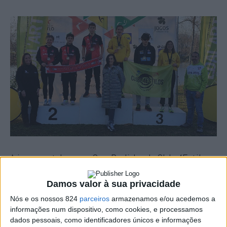
A jovem portalegrense Sara Realinho, do Clube4Estilos,
sagrou-se este fim-de-semana campeã nacional de
Damos valor à sua privacidade
Duatlo no escalão juvenis, no decorrer do VII Duatlo de
Nós e os nossos 824
parceiros
armazenamos e/ou acedemos a
Vila Nova de Cerveira.
informações num dispositivo, como cookies, e processamos
dados pessoais, como identificadores únicos e informações