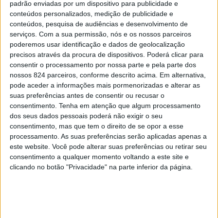
padrão enviadas por um dispositivo para publicidade e
Marcaram também presença na prova, que contou com
conteúdos personalizados, medição de publicidade e
conteúdos, pesquisa de audiências e desenvolvimento de
mais de 350 atletas de todo o País, os jovens
serviços.
Com a sua permissão, nós e os nossos parceiros
portalegrenses do Clube4Estilos, Inês Azeitona e
poderemos usar identificação e dados de geolocalização
precisos através da procura de dispositivos. Poderá clicar para
Manuel Reis, que alcançaram ambos as medalhas de
consentir o processamento por nossa parte e pela parte dos
nossos 824 parceiros, conforme descrito acima. Em alternativa,
bronze, com Inês Azeitona a ficar em 3º lugar em juvenis
pode aceder a informações mais pormenorizadas e alterar as
e Manuel Reis a conquistar também o 3º lugar em
suas preferências antes de consentir ou recusar o
consentimento.
Tenha em atenção que algum processamento
Benjamins.
dos seus dados pessoais poderá não exigir o seu
consentimento, mas que tem o direito de se opor a esse
processamento. As suas preferências serão aplicadas apenas a
O Clube4Estilos, com estes três atletas em prova
este website. Você pode alterar suas preferências ou retirar seu
alcançou o 7° lugar por equipas, das 25 presentes.
consentimento a qualquer momento voltando a este site e
clicando no botão "Privacidade" na parte inferior da página.