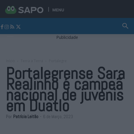
MENU
Jornal Alto Alentejo
Publicidade
Início
Terra a Terra
Portalegre
Portalegrense Sara
Realinho é campeã
nacional de juvenis
em Duatlo
Por
Patrícia Leitão
-
6 de Março, 2023