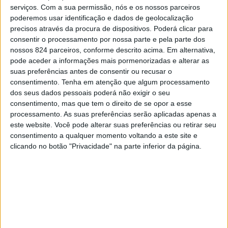
serviços.
Com a sua permissão, nós e os nossos parceiros
no concelho de Ponte de Sor, um homem de 35 anos por
poderemos usar identificação e dados de geolocalização
precisos através da procura de dispositivos. Poderá clicar para
violência doméstica.
consentir o processamento por nossa parte e pela parte dos
nossos 824 parceiros, conforme descrito acima. Em alternativa,
pode aceder a informações mais pormenorizadas e alterar as
De acordo com a força de segurança, a detenção ocorreu
suas preferências antes de consentir ou recusar o
no âmbito de uma investigação por violência doméstica,
consentimento.
Tenha em atenção que algum processamento
dos seus dados pessoais poderá não exigir o seu
durante a qual os militares da GNR apuraram que o
consentimento, mas que tem o direito de se opor a esse
agressor «exercia violência psicológica, coagia e
processamento. As suas preferências serão aplicadas apenas a
este website. Você pode alterar suas preferências ou retirar seu
ameaçava a vítima» a sua ex-companheira de 36 anos,
consentimento a qualquer momento voltando a este site e
clicando no botão "Privacidade" na parte inferior da página.
«causando-lhe medo e inquietação».
Após diligências policiais, foi dado cumprimento a um
mandado de detenção, tendo o detido sido presente no
Tribunal Judicial de Ponte de Soe no dia seguinte