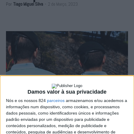
Por
Tiago Miguel Silva
-
2 de Março, 2023
Damos valor à sua privacidade
Nós e os nossos 824
parceiros
armazenamos e/ou acedemos a
informações num dispositivo, como cookies, e processamos
dados pessoais, como identificadores únicos e informações
padrão enviadas por um dispositivo para publicidade e
A GNR, através do Núcleo Investigação e de Apoio a
conteúdos personalizados, medição de publicidade e
conteúdos, pesquisa de audiências e desenvolvimento de
Vítimas Específicas (NIAVE), deteve no sábado, dia 27,