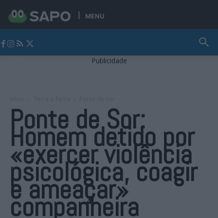
MENU
Jornal Alto Alentejo
Publicidade
Início
Terra a Terra
Ponte de Sor
Ponte de Sor:
Homem detido por
«exercer violência
psicológica, coagir
e ameaçar»
companheira