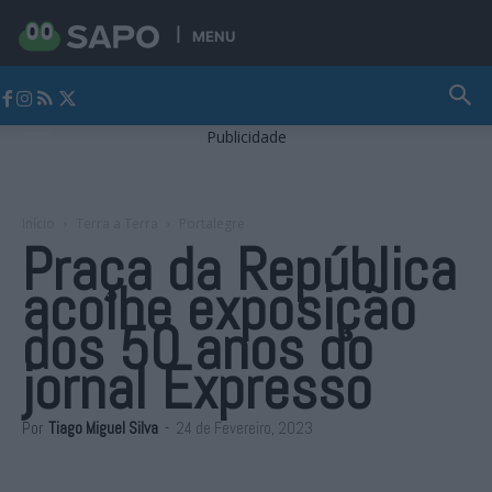
MENU
Jornal Alto Alentejo
Publicidade
Início
Terra a Terra
Portalegre
Praça da República
acolhe exposição
dos 50 anos do
jornal Expresso
Por
Tiago Miguel Silva
-
24 de Fevereiro, 2023