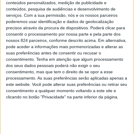
na Praça da República, em Portalegre.
conteúdos personalizados, medição de publicidade e
conteúdos, pesquisa de audiências e desenvolvimento de
serviços.
Com a sua permissão, nós e os nossos parceiros
A presidente da Câmara de Portalegre, Fermelinda
poderemos usar identificação e dados de geolocalização
Carvalho, os vereadores António Casa Nova e Laura
precisos através da procura de dispositivos. Poderá clicar para
consentir o processamento por nossa parte e pela parte dos
Galão, a Directora de Marketing, Comunicação e
nossos 824 parceiros, conforme descrito acima. Em alternativa,
pode aceder a informações mais pormenorizadas e alterar as
Criatividade do Grupo Impresa, Mónica Balsemão, o
suas preferências antes de consentir ou recusar o
Director do Expresso, João Vieira Pereira, e o CLO do
consentimento.
Tenha em atenção que algum processamento
dos seus dados pessoais poderá não exigir o seu
Grupo Impresa, Nuno Conde, marcaram presença na
consentimento, mas que tem o direito de se opor a esse
inauguração desta mostra que pretende aproximar o
processamento. As suas preferências serão aplicadas apenas a
este website. Você pode alterar suas preferências ou retirar seu
Expresso com os leitores e celebrar os 50 anos do
consentimento a qualquer momento voltando a este site e
clicando no botão "Privacidade" na parte inferior da página.
jornal, com 50 capas emblemáticas da actualidade
mediática nacional e mundial. Em cada uma está
disponível um código QR que, ao ser digitalizado,
permite que os visitantes possam ouvir as histórias de