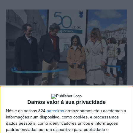
Damos valor à sua privacidade
Foi inaugurada ao final da manhã de quinta-feira, dia 23,
Nós e os nossos 824
parceiros
armazenamos e/ou acedemos a
a exposição comemorativa dos 50 anos do semanário
informações num dispositivo, como cookies, e processamos
Expresso, que vai estar patente até ao dia 6 de Março
dados pessoais, como identificadores únicos e informações
padrão enviadas por um dispositivo para publicidade e