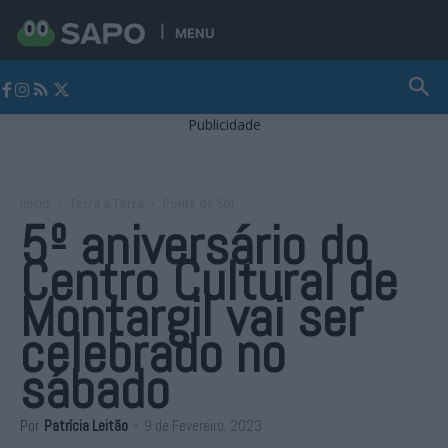
MENU
Jornal Alto Alentejo
Publicidade
Início
Terra a Terra
Ponte de Sor
5º aniversário do
Centro Cultural de
Montargil vai ser
celebrado no
sábado
Por
Patrícia Leitão
-
9 de Fevereiro, 2023