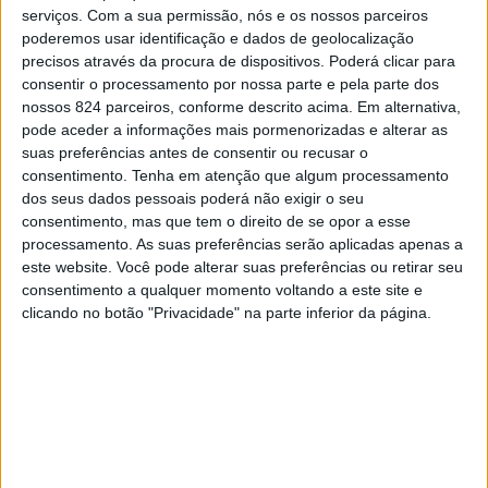
um dia em cheio
.
serviços.
Com a sua permissão, nós e os nossos parceiros
poderemos usar identificação e dados de geolocalização
precisos através da procura de dispositivos. Poderá clicar para
O Centro Cultural de Montargil, um dos polos culturais
consentir o processamento por nossa parte e pela parte dos
de excelência do concelho de Ponte de Sor, celebra no
nossos 824 parceiros, conforme descrito acima. Em alternativa,
pode aceder a informações mais pormenorizadas e alterar as
próximo sábado, dia 11, o seu 5º aniversário, com um
suas preferências antes de consentir ou recusar o
programa vasto para os seus visitantes.
consentimento.
Tenha em atenção que algum processamento
dos seus dados pessoais poderá não exigir o seu
consentimento, mas que tem o direito de se opor a esse
As festividades começam pelas 15h, com a inauguração
processamento. As suas preferências serão aplicadas apenas a
este website. Você pode alterar suas preferências ou retirar seu
da exposição “A Criança sonha e a obra nasce” da autoria
consentimento a qualquer momento voltando a este site e
clicando no botão "Privacidade" na parte inferior da página.
do Clube das Artes do Centro Cultural, seguido de
momento musical onde se cantarão os Parabéns
simbolizando o quinto aniversário deste espaço da
freguesia de Montargil.