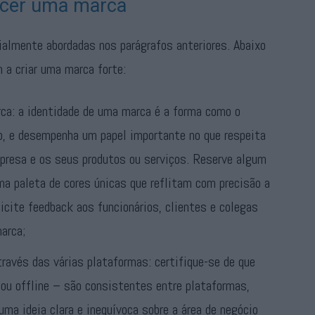
lecer uma marca
ialmente abordadas nos parágrafos anteriores. Abaixo
 a criar uma marca forte:
rca: a identidade de uma marca é a forma como o
io, e desempenha um papel importante no que respeita
mpresa e os seus produtos ou serviços. Reserve algum
a paleta de cores únicas que reflitam com precisão a
icite feedback aos funcionários, clientes e colegas
arca;
avés das várias plataformas: certifique-se de que
ou offline – são consistentes entre plataformas,
ma ideia clara e inequívoca sobre a área de negócio