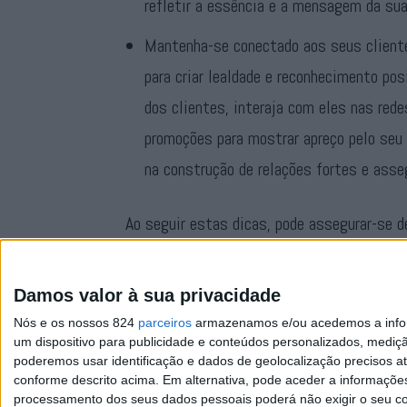
refletir a essência e a mensagem da su
Mantenha-se conectado aos seus cliente
para criar lealdade e reconhecimento po
dos clientes, interaja com eles nas rede
promoções para mostrar apreço pelo seu
na construção de relações fortes e asseg
Ao seguir estas dicas, pode assegurar-se d
que irá ajudar a distinguir o seu negócio da
positivas da sua empresa tanto online como
Damos valor à sua privacidade
Nós e os nossos 824
parceiros
armazenamos e/ou acedemos a inform
um dispositivo para publicidade e conteúdos personalizados, mediç
poderemos usar identificação e dados de geolocalização precisos at
conforme descrito acima. Em alternativa, pode aceder a informaçõe
processamento dos seus dados pessoais poderá não exigir o seu co