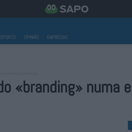
ESPORTO
OPINIÃO
EMPRESAS
numa empresa moderna
 do «branding» numa 