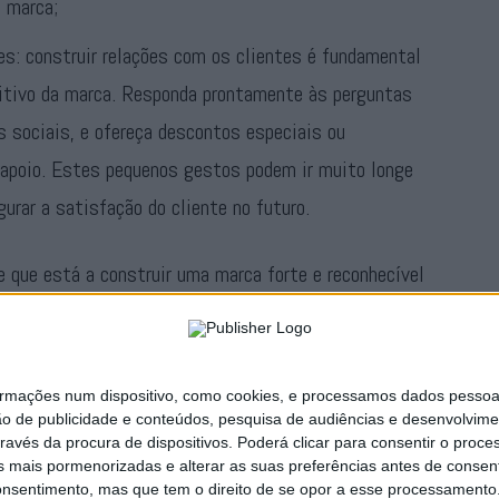
a marca;
s: construir relações com os clientes é fundamental
sitivo da marca. Responda prontamente às perguntas
s sociais, e ofereça descontos especiais ou
 apoio. Estes pequenos gestos podem ir muito longe
urar a satisfação do cliente no futuro.
e que está a construir uma marca forte e reconhecível
 concorrência. Ao fazê-lo, irá ajudar a criar impressões
 offline, levando a um maior sucesso a longo prazo.
ações num dispositivo, como cookies, e processamos dados pessoais,
Publicidade
ão de publicidade e conteúdos, pesquisa de audiências e desenvolvime
ravés da procura de dispositivos. Poderá clicar para consentir o proc
s mais pormenorizadas e alterar as suas preferências antes de consent
nsentimento, mas que tem o direito de se opor a esse processamento. 