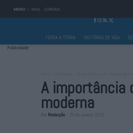
MENU
MAIL
JORNAIS
Jornal Alto Alentejo
TERRA A TERRA
HISTÓRIAS DE VIDA
D
Publicidade
Início
Empresas
A importância do «branding» 
A importância
moderna
Por
Redacção
-
20 de Janeiro, 2023