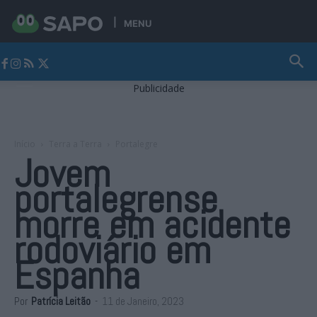
MENU
Jornal Alto Alentejo
Publicidade
Início
Terra a Terra
Portalegre
Jovem
portalegrense
morre em acidente
rodoviário em
Espanha
Por
Patrícia Leitão
-
11 de Janeiro, 2023