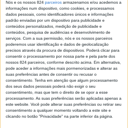
Nós e os nossos 824
parceiros
armazenamos e/ou acedemos a
informações num dispositivo, como cookies, e processamos
.
dados pessoais, como identificadores únicos e informações
padrão enviadas por um dispositivo para publicidade e
conteúdos personalizados, medição de publicidade e
De acordo com o diário digital “Extremadura 7Dias”, a
conteúdos, pesquisa de audiências e desenvolvimento de
serviços.
Com a sua permissão, nós e os nossos parceiros
vítima mortal, que residia em Caia, na freguesia de Urra,
poderemos usar identificação e dados de geolocalização
conduzia um veículo Peugeot na EX-303, que liga
precisos através da procura de dispositivos. Poderá clicar para
consentir o processamento por nossa parte e pela parte dos
Alburquerque a Aliseda, quando se deparou com um
nossos 824 parceiros, conforme descrito acima. Em alternativa,
camião numa curva e colidiram, tendo o ligeiro de
pode aceder a informações mais pormenorizadas e alterar as
suas preferências antes de consentir ou recusar o
passageiros capotado para fora da estrada, e após várias
consentimento.
Tenha em atenção que algum processamento
dos seus dados pessoais poderá não exigir o seu
voltas acabou por colidir numa árvore, deixando o
consentimento, mas que tem o direito de se opor a esse
condutor encarcerado.
processamento. As suas preferências serão aplicadas apenas a
este website. Você pode alterar suas preferências ou retirar seu
consentimento a qualquer momento voltando a este site e
Para o local foram mobilizados de imediato os Serviço
clicando no botão "Privacidade" na parte inferior da página.
de Saúde da Extremadura, bombeiros da CPEI de