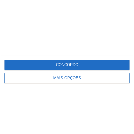
CONCORDO
MAIS OPÇÕES
Acidente fatal para o jovem Sérgio Vieira.