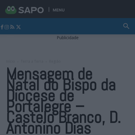
MENU
Jornal Alto Alentejo
Publicidade
Início
Terra a Terra
Região
Mensagem de
Natal do Bispo da
Diocese de
Portalegre –
Castelo Branco, D.
Antonino Dias