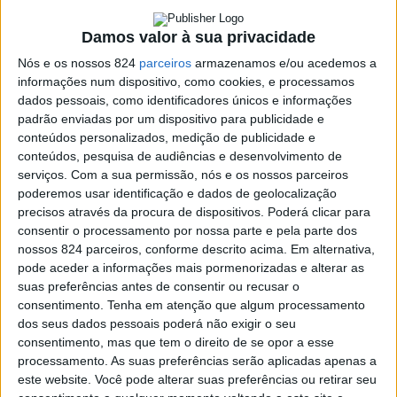
como amigo de coração. Quer propor a cada um que cada
Damos valor à sua privacidade
um o aceite como companheiro de viagem, como
Nós e os nossos 824
parceiros
armazenamos e/ou acedemos a
companheiro solidário e redentor, como cireneu: ‘quem
informações num dispositivo, como cookies, e processamos
dados pessoais, como identificadores únicos e informações
tem um amigo tem um tesouro’. Conhecidos há muitos,
padrão enviadas por um dispositivo para publicidade e
conteúdos personalizados, medição de publicidade e
amigos amigos é agulha em palheiro!…
conteúdos, pesquisa de audiências e desenvolvimento de
serviços.
Com a sua permissão, nós e os nossos parceiros
poderemos usar identificação e dados de geolocalização
Jesus, entrando na história da humanidade como um dos
precisos através da procura de dispositivos. Poderá clicar para
milhares de milhões de pessoas, não deixa de ser
consentir o processamento por nossa parte e pela parte dos
nossos 824 parceiros, conforme descrito acima. Em alternativa,
ÚNICO, não deixa de ser o Filho de Deus, aquele que
pode aceder a informações mais pormenorizadas e alterar as
estima cada um de nós como se cada um de nós também
suas preferências antes de consentir ou recusar o
consentimento.
Tenha em atenção que algum processamento
fosse o único no mundo. Para Ele não somos números
dos seus dados pessoais poderá não exigir o seu
consentimento, mas que tem o direito de se opor a esse
nem coisas, somos pessoas, com nome, criadas à sua
processamento. As suas preferências serão aplicadas apenas a
imagem e semelhança.
este website. Você pode alterar suas preferências ou retirar seu