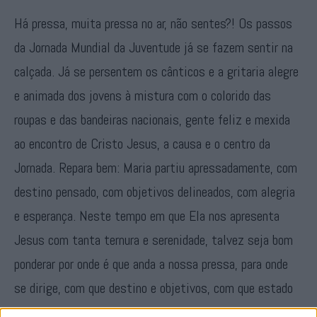
Há pressa, muita pressa no ar, não sentes?! Os passos
da Jornada Mundial da Juventude já se fazem sentir na
calçada. Já se persentem os cânticos e a gritaria alegre
e animada dos jovens à mistura com o colorido das
roupas e das bandeiras nacionais, gente feliz e mexida
ao encontro de Cristo Jesus, a causa e o centro da
Jornada. Repara bem: Maria partiu apressadamente, com
destino pensado, com objetivos delineados, com alegria
e esperança. Neste tempo em que Ela nos apresenta
Jesus com tanta ternura e serenidade, talvez seja bom
ponderar por onde é que anda a nossa pressa, para onde
se dirige, com que destino e objetivos, com que estado
de espírito. Jesus quer encontrar-se com cada um de nós