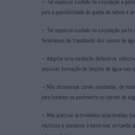
− Ter especial cuidado na circulação e per
para a possibilidade de queda de ramos e ár
− Ter especial cuidado na circulação junto 
fenómenos de transbordo dos cursos de água
− Adoptar uma condução defensiva, reduzin
possível formação de lençóis de água nas v
− Não atravessar zonas inundadas, de modo
para buracos no pavimento ou caixas de es
− Não praticar actividades relacionadas c
náuticos e passeios à beira-mar, evitando 