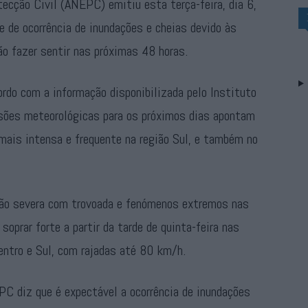
ecção Civil (ANEPC) emitiu esta terça-feira, dia 6,
e de ocorrência de inundações e cheias devido às
ão fazer sentir nas próximas 48 horas.
rdo com a informação disponibilizada pelo Instituto
isões meteorológicas para os
próximos dias apontam
, mais intensa e frequente na região Sul, e também no
ção severa com trovoada e fenómenos extremos nas
soprar forte a partir da tarde de quinta-feira nas
Centro e Sul, com rajadas até 80 km/h.
PC diz que é expectável a ocorrência de inundações