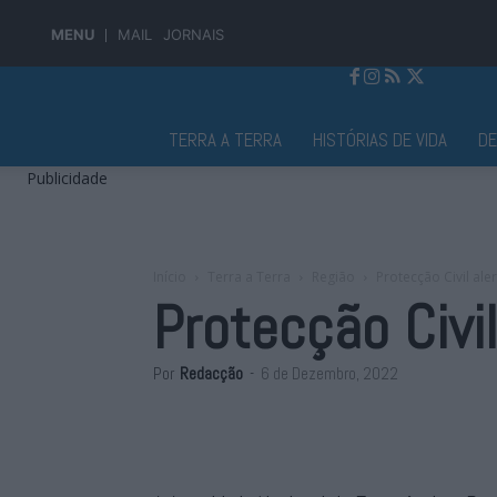
MENU
MAIL
JORNAIS
Jornal Alto Alentejo
TERRA A TERRA
HISTÓRIAS DE VIDA
D
Publicidade
Início
Terra a Terra
Região
Protecção Civil ale
Protecção Civil
Por
Redacção
-
6 de Dezembro, 2022