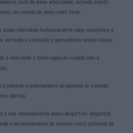
manência junto de áreas arborizadas, estando atento
vores, em virtude de vento mais forte;
a zonas ribeirinhas historicamente mais vulneráveis a
, evitando a circulação e permanência nestes locais;
do a velocidade e tendo especial cuidado com a
ias;
 a precaver o arrastamento de pessoas ou viaturas
goto abertas;
om o mar, nomeadamente pesca desportiva, desportos
ainda o estacionamento de veículos muito próximos da