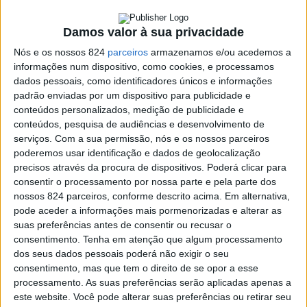
Damos valor à sua privacidade
A
programação, diária, tem como cenário a Praça da
Nós e os nossos 824
parceiros
armazenamos e/ou acedemos a
República, onde vai estar instalada a Feira de Natal,
informações num dispositivo, como cookies, e processamos
dados pessoais, como identificadores únicos e informações
com stands para venda e mostra de produtos.
padrão enviadas por um dispositivo para publicidade e
conteúdos personalizados, medição de publicidade e
conteúdos, pesquisa de audiências e desenvolvimento de
A Feira inclui, entre outras actividades, a Aldeia do Pai
serviços.
Com a sua permissão, nós e os nossos parceiros
Natal, a Fábrica dos Brinquedos e várias atracções,
poderemos usar identificação e dados de geolocalização
precisos através da procura de dispositivos. Poderá clicar para
como um carrossel parisiense e uma roda gigante mini,
consentir o processamento por nossa parte e pela parte dos
sendo ainda colocados elementos decorativos alusivos a
nossos 824 parceiros, conforme descrito acima. Em alternativa,
pode aceder a informações mais pormenorizadas e alterar as
esta quadra festiva, para proporcionar momentos de
suas preferências antes de consentir ou recusar o
consentimento.
Tenha em atenção que algum processamento
convívio e diversão.
dos seus dados pessoais poderá não exigir o seu
consentimento, mas que tem o direito de se opor a esse
processamento. As suas preferências serão aplicadas apenas a
O coração da cidade vai contar com um Pórtico de
este website. Você pode alterar suas preferências ou retirar seu