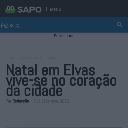
MENU
Jornal Alto Alentejo
Publicidade
Início
Terra a Terra
Elvas
Natal em Elvas
vive-se no coração
da cidade
Por
Redacção
-
6 de Dezembro, 2022