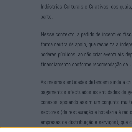
Indústrias Culturais e Criativas, dos quai
parte.
Nesse contexto, a pedido de incentivo fis
forma neutra de apoio, que respeita a ind
poderes públicos, ao não criar eventuais d
financiamento conforme recomendação da U
As mesmas entidades defendem ainda a cri
pagamentos efectuados às entidades de ges
conexos, apoiando assim um conjunto muito
sectores (da restauração e hotelaria à rad
empresas de distribuição e serviços), que 