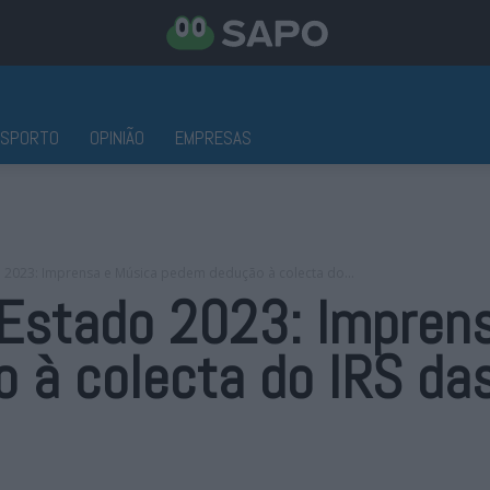
ESPORTO
OPINIÃO
EMPRESAS
2023: Imprensa e Música pedem dedução à colecta do...
Estado 2023: Impren
 à colecta do IRS das