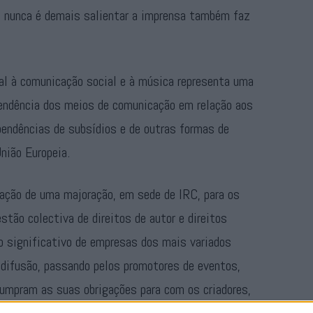
s, nunca é demais salientar a imprensa também faz
cal à comunicação social e à música representa uma
ependência dos meios de comunicação em relação aos
ependências de subsídios e de outras formas de
nião Europeia.
ação de uma majoração, em sede de IRC, para os
tão colectiva de direitos de autor e direitos
 significativo de empresas dos mais variados
iodifusão, passando pelos promotores de eventos,
cumpram as suas obrigações para com os criadores,