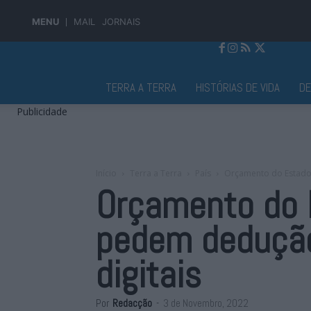
MENU
MAIL
JORNAIS
Jornal Alto Alentejo
TERRA A TERRA
HISTÓRIAS DE VIDA
D
Publicidade
Início
Terra a Terra
País
Orçamento do Estado 
Orçamento do 
pedem dedução
digitais
Por
Redacção
-
3 de Novembro, 2022