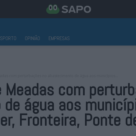
ESPORTO
OPINIÃO
EMPRESAS
adas com perturbações no abastecimento de água aos municípios...
e Meadas com pertur
de água aos municípi
ter, Fronteira, Ponte d