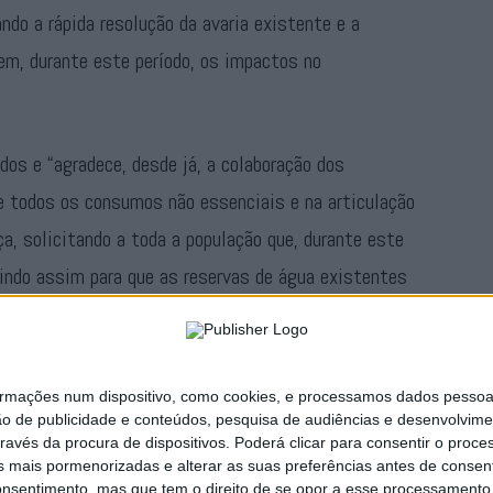
ndo a rápida resolução da avaria existente e a
em, durante este período, os impactos no
os e “agradece, desde já, a colaboração dos
 todos os consumos não essenciais e na articulação
a, solicitando a toda a população que, durante este
indo assim para que as reservas de água existentes
lo maior tempo possível, garantindo assim água para
ações num dispositivo, como cookies, e processamos dados pessoais,
Publicidade
ão de publicidade e conteúdos, pesquisa de audiências e desenvolvime
ravés da procura de dispositivos. Poderá clicar para consentir o proc
s mais pormenorizadas e alterar as suas preferências antes de consent
nsentimento, mas que tem o direito de se opor a esse processamento. 