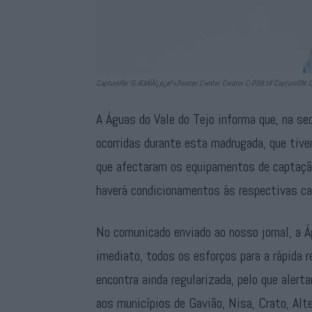
Capturefile: G:ÆäÀÌÁî¿ø¿øº»3water Cwater Cwater C-098.tif CaptureSN
A Águas do Vale do Tejo informa que, na se
ocorridas durante esta madrugada, que tiv
que afectaram os equipamentos de captaçã
haverá condicionamentos às respectivas ca
No comunicado enviado ao nosso jornal, a Á
imediato, todos os esforços para a rápida 
encontra ainda regularizada, pelo que aler
aos municípios de Gavião, Nisa, Crato, Alter