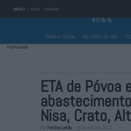
MENU
MAIL
JORNAIS
Jornal Alto Alentejo
TERRA A TERRA
HISTÓRIAS DE VIDA
D
Publicidade
Início
Terra a Terra
Região
ETA de Póvoa e Me
ETA de Póvoa 
abastecimento 
Nisa, Crato, Al
Por
Patrícia Leitão
-
30 de Outubro, 2022