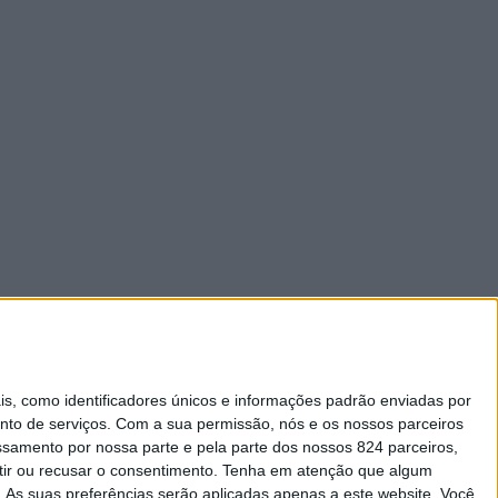
 como identificadores únicos e informações padrão enviadas por
nto de serviços.
Com a sua permissão, nós e os nossos parceiros
essamento por nossa parte e pela parte dos nossos 824 parceiros,
ir ou recusar o consentimento.
Tenha em atenção que algum
As suas preferências serão aplicadas apenas a este website. Você