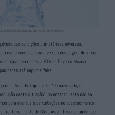
: CD000868.004802 Software: Capture One DB for Windows
quência das condições climatéricas adversas,
eram como consequência diversas descargas elétricas
o de água associados à ETA de Póvoa e Meadas,
pacidades até segunda-feira.
guas do Vale do Tejo diz ter “desenvolvido, de
resolução desta situação”, no entanto “esta não se
tamos para eventuais perturbações no abastecimento
, Fronteira, Ponte de Sôr e Avis”, frisando ainda que