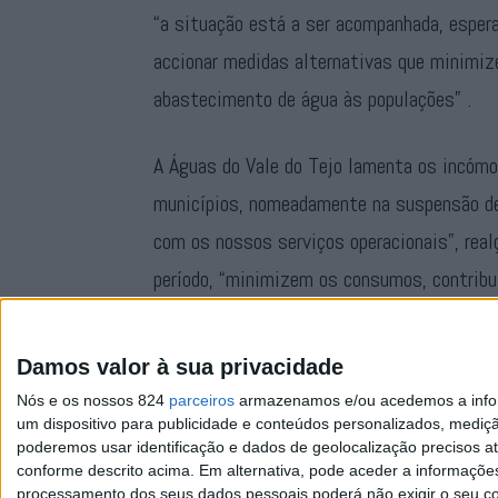
“a situação está a ser acompanhada, espera
accionar medidas alternativas que minimiz
abastecimento de água às populações” .
A Águas do Vale do Tejo lamenta os incómod
municípios, nomeadamente na suspensão de
com os nossos serviços operacionais”, realç
período, “minimizem os consumos, contribu
em cada um dos municípios se prolongue pe
as necessidades essenciais”.
Damos valor à sua privacidade
Nós e os nossos 824
parceiros
armazenamos e/ou acedemos a inform
um dispositivo para publicidade e conteúdos personalizados, mediç
poderemos usar identificação e dados de geolocalização precisos at
conforme descrito acima. Em alternativa, pode aceder a informaçõe
processamento dos seus dados pessoais poderá não exigir o seu co