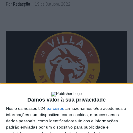
Por
Redacção
-
19 de Outubro, 2022
Damos valor à sua privacidade
Nós e os nossos 824
parceiros
armazenamos e/ou acedemos a
O Sindicato dos Jogadores Profissionais de
informações num dispositivo, como cookies, e processamos
dados pessoais, como identificadores únicos e informações
Futebol considera que o caso do Villa Athletic, clube
padrão enviadas por um dispositivo para publicidade e