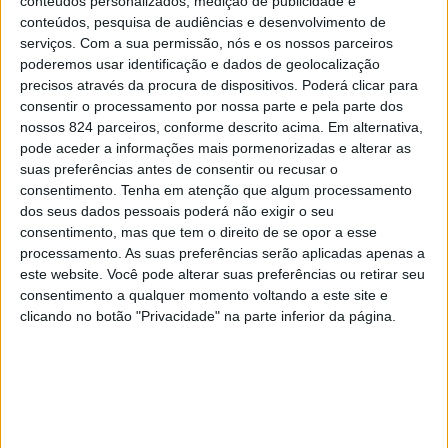
fundado em Julho e inscrito na Associação de Futebol de
conteúdos personalizados, medição de publicidade e
conteúdos, pesquisa de audiências e desenvolvimento de
Portalegre, «é o resultado de mais um projecto ruinoso»
serviços.
Com a sua permissão, nós e os nossos parceiros
poderemos usar identificação e dados de geolocalização
e «vem demonstrar que, independentemente da zona do
precisos através da procura de dispositivos. Poderá clicar para
País, é preciso atenção e exigência no processo de
consentir o processamento por nossa parte e pela parte dos
nossos 824 parceiros, conforme descrito acima. Em alternativa,
licenciamento de novos clubes».
pode aceder a informações mais pormenorizadas e alterar as
suas preferências antes de consentir ou recusar o
consentimento.
Tenha em atenção que algum processamento
«A situação do Villa Athletic, inscrito na Associação de
dos seus dados pessoais poderá não exigir o seu
Futebol de Portalegre, é o resultado de mais um projecto
consentimento, mas que tem o direito de se opor a esse
processamento. As suas preferências serão aplicadas apenas a
ruinoso, criando a um plantel e equipa técnica a
este website. Você pode alterar suas preferências ou retirar seu
expectativa de condições de trabalho e salários que,
consentimento a qualquer momento voltando a este site e
clicando no botão "Privacidade" na parte inferior da página.
manifestamente, não tinham qualquer possibilidade de
sustentação», refere o organismo, presidido por Joaquim
Evangelista, em comunicado.