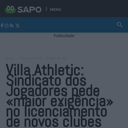
MENU
Jornal Alto Alentejo
Publicidade
Início
Terra a Terra
Ponte de Sor
Villa Athletic:
Sindicato dos
Jogadores pede
«maior exigência»
no licenciamento
de novos clubes