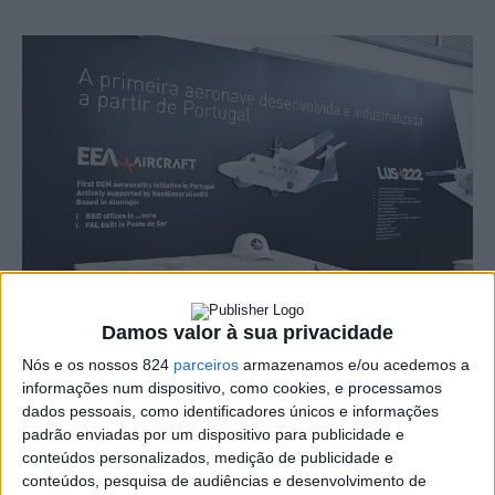
Damos valor à sua privacidade
Nós e os nossos 824
parceiros
armazenamos e/ou acedemos a
O Aeródromo Municipal de Ponte de Sor prepara-se para
informações num dispositivo, como cookies, e processamos
dados pessoais, como identificadores únicos e informações
receber um investimento de cerca de 100 milhões de
padrão enviadas por um dispositivo para publicidade e
euros com vista à criação da uma unidade de produção
conteúdos personalizados, medição de publicidade e
conteúdos, pesquisa de audiências e desenvolvimento de