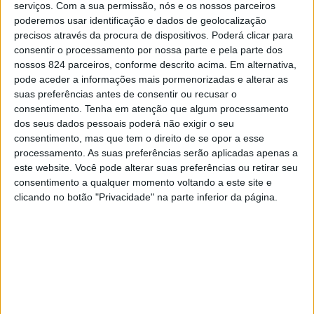
onde será desenvolvida e produzida aquela que será a
serviços.
Com a sua permissão, nós e os nossos parceiros
poderemos usar identificação e dados de geolocalização
primeira aeronave portuguesa: LUS 222.
precisos através da procura de dispositivos. Poderá clicar para
consentir o processamento por nossa parte e pela parte dos
A assinatura do Memorando de Entendimento entre a
nossos 824 parceiros, conforme descrito acima. Em alternativa,
pode aceder a informações mais pormenorizadas e alterar as
EEA Aircraft (Cosmus Arospace e CEiiA) e a Câmara de
suas preferências antes de consentir ou recusar o
consentimento.
Tenha em atenção que algum processamento
Ponte de Sor para a cedência do espaço no Aeródromo foi
dos seus dados pessoais poderá não exigir o seu
um dos pontos alto do primeiro dia do Portugal Air
consentimento, mas que tem o direito de se opor a esse
processamento. As suas preferências serão aplicadas apenas a
Summit.
este website. Você pode alterar suas preferências ou retirar seu
consentimento a qualquer momento voltando a este site e
clicando no botão "Privacidade" na parte inferior da página.
De acordo com Miguel Braga, do CEiiA, o LUS 222 será
uma aeronave regional ligeira, «não pressurizado, de 19
lugares, para dois mil quilos de carga e para dois mil
quilos de alcance».