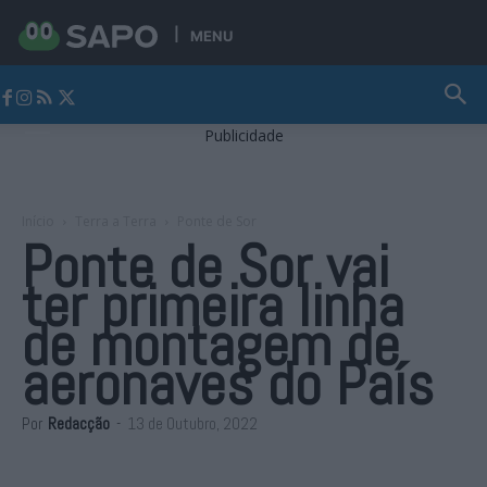
MENU
Jornal Alto Alentejo
Publicidade
Início
Terra a Terra
Ponte de Sor
Ponte de Sor vai
ter primeira linha
de montagem de
aeronaves do País
Por
Redacção
-
13 de Outubro, 2022