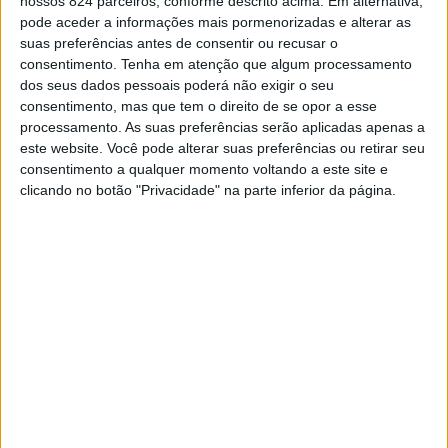
desejo é «poder inaugurar a ponte antes do fim do
nossos 824 parceiros, conforme descrito acima. Em alternativa,
pode aceder a informações mais pormenorizadas e alterar as
mandato autárquico», em 2025, por forma a que «sirva
suas preferências antes de consentir ou recusar o
consentimento.
Tenha em atenção que algum processamento
de motor social, económico e turístico entre a duas
dos seus dados pessoais poderá não exigir o seu
regiões, que se deparam com problemas muito
consentimento, mas que tem o direito de se opor a esse
processamento. As suas preferências serão aplicadas apenas a
idênticos».
este website. Você pode alterar suas preferências ou retirar seu
consentimento a qualquer momento voltando a este site e
clicando no botão "Privacidade" na parte inferior da página.
Já o alcalde de Cedillo, Antonio González, de acordo com
a Cope, classificou este projecto como «uma
reivindicação histórica e de sentido comum», lembrando
que um acesso directo a Portugal através desta ponte
«vai poupar mais de 200 quilómetros» de traçado,
apesar das duas localidades estarem separadas por
apenas 13 quilómetros.