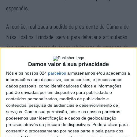
espanhóis.
A reunião, realizada a pedido da presidente da Câmara de
Nisa, Idalina Trindade, serviu para debater a articulação
das partes em torno do desenvolvimento da proposta de
traçado, do projecto de execução da ponte e
Damos valor à sua privacidade
acessibilidades e da Avaliação de Impacte Ambiental
Nós e os nossos 824
parceiros
armazenamos e/ou acedemos a
(AIA).
informações num dispositivo, como cookies, e processamos
dados pessoais, como identificadores únicos e informações
padrão enviadas por um dispositivo para publicidade e
A concretização deste sonho com mais de 30 anos é
conteúdos personalizados, medição de publicidade e
conteúdos, pesquisa de audiências e desenvolvimento de
vista pelos autarcas de Nisa e Cedillo como de grande
serviços.
Com a sua permissão, nós e os nossos parceiros
importância para ambos os territórios. De acordo com a
poderemos usar identificação e dados de geolocalização
precisos através da procura de dispositivos. Poderá clicar para
rádio espanhola Cope, Idalina Trindade frisou que o seu
consentir o processamento por nossa parte e pela parte dos