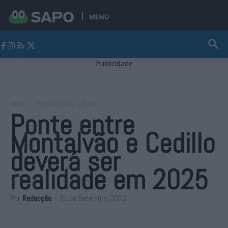
MENU
Jornal Alto Alentejo
Publicidade
Início
Terra a Terra
Nisa
Ponte entre
Montalvão e Cedillo
deverá ser
realidade em 2025
Por
Redacção
-
21 de Setembro, 2022