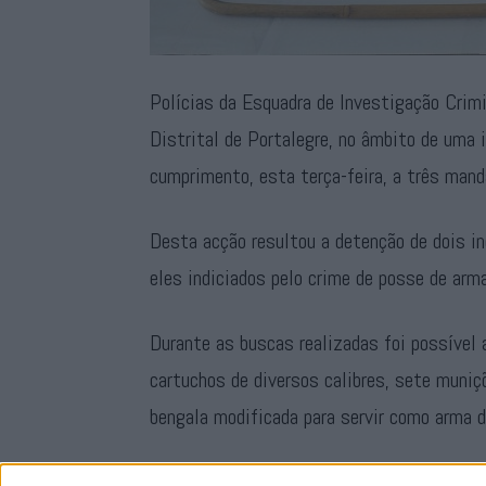
Polícias da Esquadra de Investigação Crimi
Distrital de Portalegre, no âmbito de uma 
cumprimento, esta terça-feira, a três mand
Desta acção resultou a detenção de dois in
eles indiciados pelo crime de posse de arma
Durante as buscas realizadas foi possível 
cartuchos de diversos calibres, sete muni
bengala modificada para servir como arma d
Os detidos foram libertados, sendo posteri