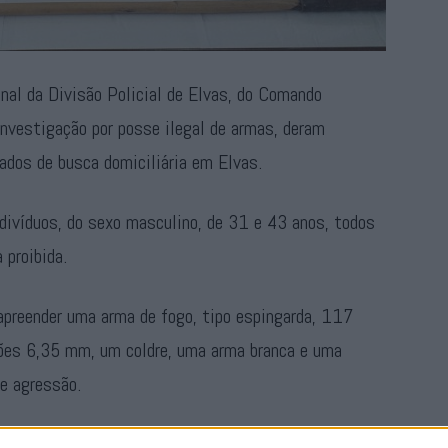
nal da Divisão Policial de Elvas, do Comando
investigação por posse ilegal de armas, deram
ados de busca domiciliária em Elvas.
divíduos, do sexo masculino, de 31 e 43 anos, todos
 proibida.
apreender uma arma de fogo, tipo espingarda, 117
ções 6,35 mm, um coldre, uma arma branca e uma
e agressão.
ormente notificados pelo Ministério Público de Elvas