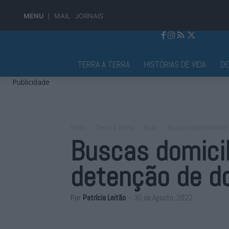
MENU
MAIL
JORNAIS
Jornal Alto Alentejo
TERRA A TERRA
HISTÓRIAS DE VIDA
D
Publicidade
Início
Terra a Terra
Elvas
Buscas domiciliárias
Buscas domici
detenção de do
Por
Patrícia Leitão
-
30 de Agosto, 2022