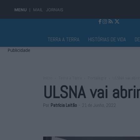
MENU
MAIL
JORNAIS
Jornal Alto Alentejo
TERRA A TERRA
HISTÓRIAS DE VIDA
D
Publicidade
Início
Terra a Terra
Portalegre
ULSNA vai abri
ULSNA vai abri
Por
Patrícia Leitão
-
21 de Junho, 2022