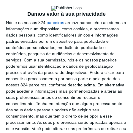
27 de Agosto – Amor Electro e The Jesus and Mary
Damos valor à sua privacidade
Chain
Nós e os nossos 824
parceiros
armazenamos e/ou acedemos a
informações num dispositivo, como cookies, e processamos
St. Lundi é um cantor e compositor britânico que, em
dados pessoais, como identificadores únicos e informações
padrão enviadas por um dispositivo para publicidade e
pouco tempo, se tornou uma das novas vozes mais
conteúdos personalizados, medição de publicidade e
conteúdos, pesquisa de audiências e desenvolvimento de
empolgantes da pop mundial. Para isso contribuíram as
serviços.
Com a sua permissão, nós e os nossos parceiros
suas colaborações com as “estrelas” norueguesas Kygo
poderemos usar identificação e dados de geolocalização
precisos através da procura de dispositivos. Poderá clicar para
e Seeb e o lançamento do seu EP de estreia com o
consentir o processamento por nossa parte e pela parte dos
single “Lost in Love”, que atingiram mais de 7 milhões
nossos 824 parceiros, conforme descrito acima. Em alternativa,
pode aceder a informações mais pormenorizadas e alterar as
de streams. Com um timbre único e um enorme talento
suas preferências antes de consentir ou recusar o
consentimento.
Tenha em atenção que algum processamento
para escrever canções de amor, St. Lundi promete um
dos seus dados pessoais poderá não exigir o seu
concerto caloroso e arrebatador.
consentimento, mas que tem o direito de se opor a esse
processamento. As suas preferências serão aplicadas apenas a
este website. Você pode alterar suas preferências ou retirar seu