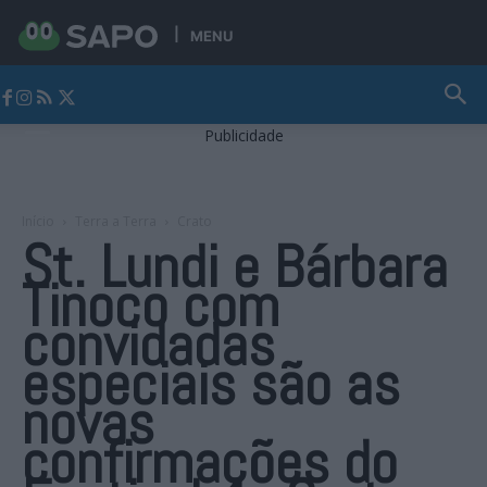
MENU
Jornal Alto Alentejo
Publicidade
Início
Terra a Terra
Crato
St. Lundi e Bárbara
Tinoco com
convidadas
especiais são as
novas
confirmações do