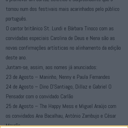
tornou num dos festivais mais acarinhados pelo público
português.
O cantor britânico St. Lundi e Bárbara Tinoco com as
convidadas especiais Carolina de Deus e Nena são as
novas confirmações artísticas no alinhamento da edição
deste ano.
Juntam-se, assim, aos nomes já anunciados:
23 de Agosto – Maninho, Nenny e Paula Fernandes
24 de Agosto – Dino D’Santiago, Dillaz e Gabriel O
Pensador com o convidado Carlão
25 de Agosto – The Happy Mess e Miguel Araújo com
os convidados Ana Bacalhau, António Zambujo e César
Mourão