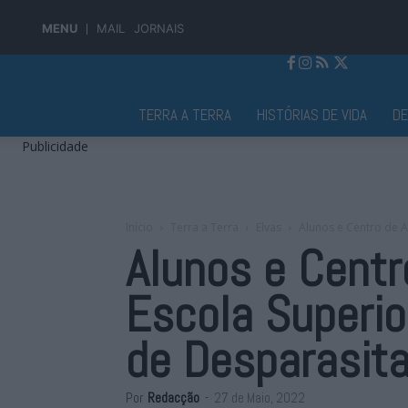
MENU
MAIL
JORNAIS
Jornal Alto Alentejo
TERRA A TERRA
HISTÓRIAS DE VIDA
D
Publicidade
Início
Terra a Terra
Elvas
Alunos e Centro de A
Alunos e Centr
Escola Superio
de Desparasit
Por
Redacção
-
27 de Maio, 2022