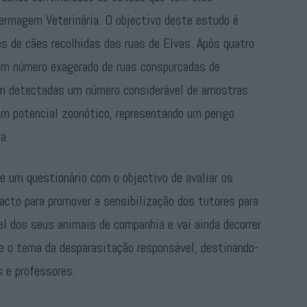
fermagem Veterinária. O objectivo deste estudo é
es de cães recolhidas das ruas de Elvas. Após quatro
 um número exagerado de ruas conspurcadas de
am detectadas um número considerável de amostras
m potencial zoonótico, representando um perigo
a.
de um questionário com o objectivo de avaliar os
acto para promover a sensibilização dos tutores para
l dos seus animais de companhia e vai ainda decorrer
re o tema da desparasitação responsável, destinando-
s e professores.