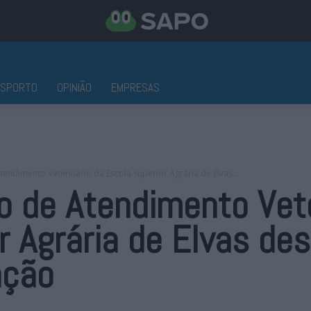
ESPORTO
OPINIÃO
EMPRESAS
tendimento Veterinário da Escola Superior Agrária de Elvas...
o de Atendimento Vete
r Agrária de Elvas de
ação