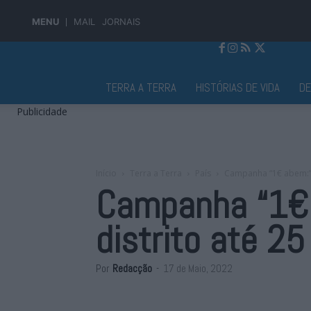
MENU
MAIL
JORNAIS
Jornal Alto Alentejo
TERRA A TERRA
HISTÓRIAS DE VIDA
D
Publicidade
Início
Terra a Terra
País
Campanha “1€ abem:” 
Campanha “1
distrito até 25
Por
Redacção
-
17 de Maio, 2022