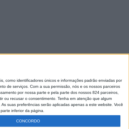
 como identificadores únicos e informações padrão enviadas por
nto de serviços.
Com a sua permissão, nós e os nossos parceiros
essamento por nossa parte e pela parte dos nossos 824 parceiros,
ir ou recusar o consentimento.
Tenha em atenção que algum
As suas preferências serão aplicadas apenas a este website. Você
parte inferior da página.
CONCORDO
Lei da Transparência
Livro de Reclamações