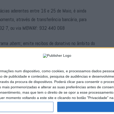
ácias aderentes entre 16 e 25 de Maio, é ainda
momento, através de transferência bancária, para
2 7, ou via MBWAY: 932 440 068
grama
abem:
, emite recibos de donativo no âmbito do
 os doadores devem enviar comprovativo de
itude.org
.
ações num dispositivo, como cookies, e processamos dados pessoais,
Publicidade
ão de publicidade e conteúdos, pesquisa de audiências e desenvolvime
ravés da procura de dispositivos. Poderá clicar para consentir o proc
s mais pormenorizadas e alterar as suas preferências antes de consent
nsentimento, mas que tem o direito de se opor a esse processamento. 
uer momento voltando a este site e clicando no botão "Privacidade" na 
naturas
Publicidade
Política de Privacidade
Estatuto Editorial