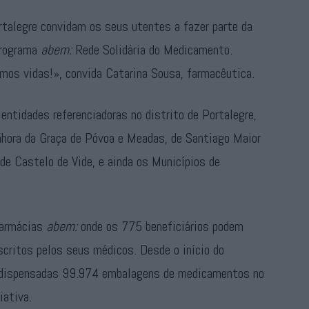
rtalegre convidam os seus utentes a fazer parte da
 Programa
abem:
Rede Solidária do Medicamento.
mos vidas!», convida Catarina Sousa, farmacêutica.
ntidades referenciadoras no distrito de Portalegre,
ora da Graça de Póvoa e Meadas, de Santiago Maior
de Castelo de Vide, e ainda os Municípios de
Farmácias
abem:
onde os 775 beneficiários podem
critos pelos seus médicos. Desde o início do
m dispensadas 99.974 embalagens de medicamentos no
iativa.