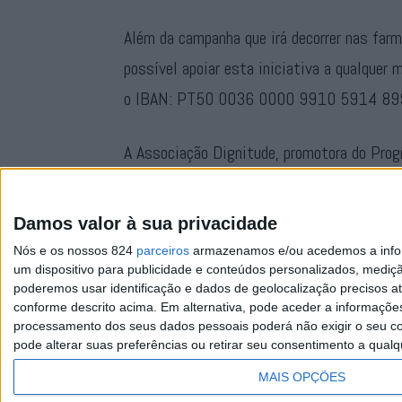
Além da campanha que irá decorrer nas farm
possível apoiar esta iniciativa a qualquer 
o IBAN: PT50 0036 0000 9910 5914 899
A Associação Dignitude, promotora do Pro
Estatuto de Benefícios Fiscais. Para tal,
transferência, nome e NIF para
geral@dign
Damos valor à sua privacidade
Nós e os nossos 824
parceiros
armazenamos e/ou acedemos a inform
um dispositivo para publicidade e conteúdos personalizados, mediç
poderemos usar identificação e dados de geolocalização precisos at
conforme descrito acima. Em alternativa, pode aceder a informaçõe
processamento dos seus dados pessoais poderá não exigir o seu co
pode alterar suas preferências ou retirar seu consentimento a qualq
Facebook
Instagram
RSS
X
MAIS OPÇÕES
Quem Somos
Contactos
Assi