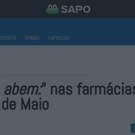
ESPORTO
OPINIÃO
EMPRESAS
nas farmácias aderentes do distrito até 25 de Maio
€
abem:
” nas farmácia
 de Maio