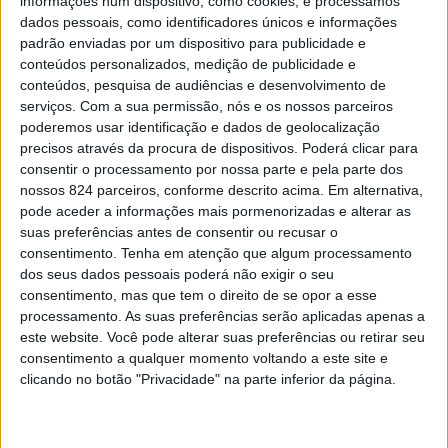
informações num dispositivo, como cookies, e processamos
dados pessoais, como identificadores únicos e informações
padrão enviadas por um dispositivo para publicidade e
conteúdos personalizados, medição de publicidade e
conteúdos, pesquisa de audiências e desenvolvimento de
serviços.
Com a sua permissão, nós e os nossos parceiros
O Politécnico de Portalegre realiza, nos dias 16 e 30 de
poderemos usar identificação e dados de geolocalização
Maio, sessões de esclarecimento online sobre como os
precisos através da procura de dispositivos. Poderá clicar para
consentir o processamento por nossa parte e pela parte dos
alunos titulares dos cursos de dupla certificação do
nossos 824 parceiros, conforme descrito acima. Em alternativa,
pode aceder a informações mais pormenorizadas e alterar as
ensino secundário e cursos artísticos especializados
suas preferências antes de consentir ou recusar o
podem concorrer às licenciaturas através do Concurso
consentimento.
Tenha em atenção que algum processamento
dos seus dados pessoais poderá não exigir o seu
Especial de ingresso no Ensino Superior para Diplomados
consentimento, mas que tem o direito de se opor a esse
das Vias Profissionalizantes.
processamento. As suas preferências serão aplicadas apenas a
este website. Você pode alterar suas preferências ou retirar seu
consentimento a qualquer momento voltando a este site e
As sessões estarão a cargo do Gabinete de Acesso ao
clicando no botão "Privacidade" na parte inferior da página.
Ensino Superior para o distrito de Portalegre e serão o
momento indicado para os candidatos poderem perceber