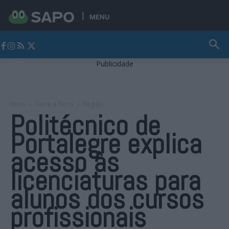
MENU
Jornal Alto Alentejo
Publicidade
Início
Terra a Terra
Região
Politécnico de
Portalegre explica
acesso às
licenciaturas para
alunos dos cursos
profissionais