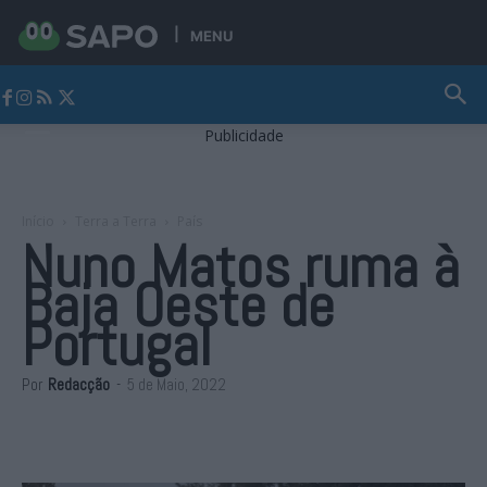
MENU
Jornal Alto Alentejo
Publicidade
Início
Terra a Terra
País
Nuno Matos ruma à
Baja Oeste de
Portugal
Por
Redacção
-
5 de Maio, 2022