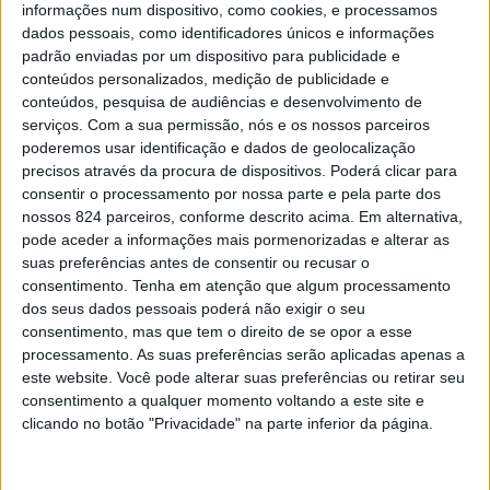
informações num dispositivo, como cookies, e processamos
Montes Alentejanos e a Bp Ultimate Baja TT ACP.
dados pessoais, como identificadores únicos e informações
padrão enviadas por um dispositivo para publicidade e
conteúdos personalizados, medição de publicidade e
A prova, que conhece em 2022 a sua segunda edição, é
conteúdos, pesquisa de audiências e desenvolvimento de
serviços.
Com a sua permissão, nós e os nossos parceiros
aguardada com grande expectativa por Nuno Matos. «Foi
poderemos usar identificação e dados de geolocalização
precisos através da procura de dispositivos. Poderá clicar para
uma baja que no último ano nos surpreendeu muito pela
consentir o processamento por nossa parte e pela parte dos
positiva, em particular pela fabulosa moldura humana,
nossos 824 parceiros, conforme descrito acima. Em alternativa,
pode aceder a informações mais pormenorizadas e alterar as
com muito público ao longo de cada troço. Um evento
suas preferências antes de consentir ou recusar o
que ao ser disputado nas regiões de Bombarral e Torres
consentimento.
Tenha em atenção que algum processamento
dos seus dados pessoais poderá não exigir o seu
Vedras beneficia de uma localização privilegiada, o que é
consentimento, mas que tem o direito de se opor a esse
processamento. As suas preferências serão aplicadas apenas a
muito bom para a modalidade e todos os envolvidos,
este website. Você pode alterar suas preferências ou retirar seu
nomeadamente pilotos, equipas, organizadores e, claro,
consentimento a qualquer momento voltando a este site e
clicando no botão "Privacidade" na parte inferior da página.
adeptos».