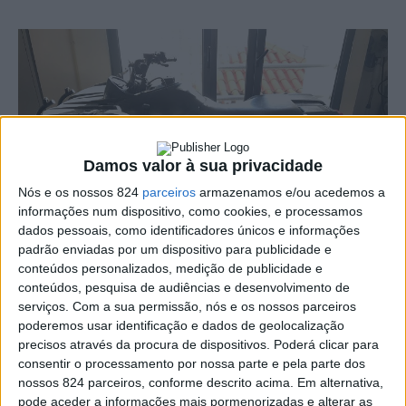
Damos valor à sua privacidade
Nós e os nossos 824
parceiros
armazenamos e/ou acedemos a
informações num dispositivo, como cookies, e processamos
dados pessoais, como identificadores únicos e informações
padrão enviadas por um dispositivo para publicidade e
conteúdos personalizados, medição de publicidade e
conteúdos, pesquisa de audiências e desenvolvimento de
serviços.
Com a sua permissão, nós e os nossos parceiros
poderemos usar identificação e dados de geolocalização
A GNR, através do Posto Territorial de Castelo de Vide,
precisos através da procura de dispositivos. Poderá clicar para
consentir o processamento por nossa parte e pela parte dos
identificou na sexta-feira, dia 29, um homem de 32 anos
nossos 824 parceiros, conforme descrito acima. Em alternativa,
pode aceder a informações mais pormenorizadas e alterar as