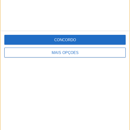
Os factos foram comunicados ao Tribunal Judicial de
Portalegre.
Publicidade
CONCORDO
Publicidade
MAIS OPÇÕES
Publicidade