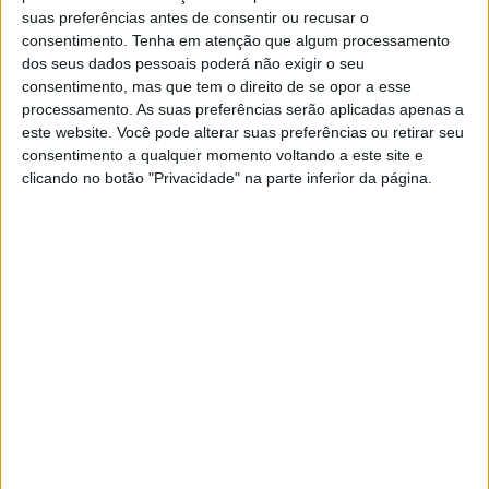
e recuperou uma moto-quatro que havia sido furtada, no
suas preferências antes de consentir ou recusar o
concelho de Castelo de Vide.
consentimento.
Tenha em atenção que algum processamento
dos seus dados pessoais poderá não exigir o seu
consentimento, mas que tem o direito de se opor a esse
No seguimento de uma denúncia de furto de uma moto-
processamento. As suas preferências serão aplicadas apenas a
este website. Você pode alterar suas preferências ou retirar seu
quatro, os militares da Guarda abordaram um homem que
consentimento a qualquer momento voltando a este site e
conduzia um veículo com as mesmas características,
clicando no botão "Privacidade" na parte inferior da página.
sendo que no decorrer da acção foi possível verificar que
se tratava do veículo furtado e que o condutor o tinha
adquirido através de uma compra.
No seguimento da acção foram encetadas diligências
policias que culminaram na apreensão do veículo e na
identificação do autor do furto.