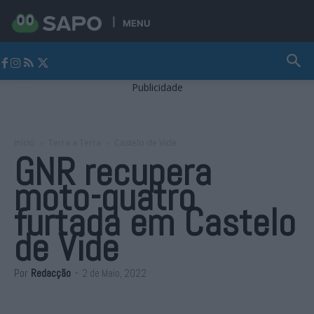
MENU
Jornal Alto Alentejo
Publicidade
Início
Terra a Terra
Castelo de Vide
GNR recupera
moto-quatro
furtada em Castelo
de Vide
Por
Redacção
-
2 de Maio, 2022