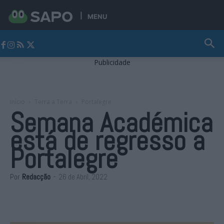
MENU
Jornal Alto Alentejo
Publicidade
Início
Terra a Terra
Portalegre
Semana Académica
está de regresso a
Portalegre
Por
Redacção
-
26 de Abril, 2022