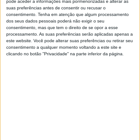
pode aceder a informações mais pormenorizadas e alterar as
suas preferências antes de consentir ou recusar o
consentimento.
Tenha em atenção que algum processamento
Os pontos altos do espírito académico acontecem logo
dos seus dados pessoais poderá não exigir o seu
no primeiro dia, com o Enterro do Caloiro, seguido da
consentimento, mas que tem o direito de se opor a esse
processamento. As suas preferências serão aplicadas apenas a
Monumental Serenata pelo Grupo Académico Serenatas
este website. Você pode alterar suas preferências ou retirar seu
de Portalegre e a Queima das Fitas a 30 de Abril.
consentimento a qualquer momento voltando a este site e
clicando no botão "Privacidade" na parte inferior da página.
A edição de 2022 começa esta noite, pelas 20H30, com
o Enterro do Caloiro a decorrer na Praça da República e
prossegue com a Monumental Serenata na Igreja de São
Lourenço às 23H00. No recinto onde decorrerão os
festejos, na Nerpor e será realizado, a partir da meia-
noite, um Arraial da Cerveja com a actuação do Dj Bento.
Dia 27 de Abril, quarta-feira, a partir das 23H00 no