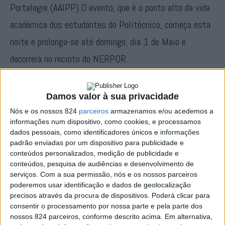
Portalegre (AAIPP).O evento, que é o ponto alto da vida
académica dos estudantes do Politécnico, começa esta
noite e prolonga-se até domingo, dia 1 de Maio e
decorrerá no recinto do NERPOR.
Os grandes destaques em termos musicais vão para os
Damos valor à sua privacidade
dias 28, 29 e 30 de Abril. T-Rex, Rony Fuego, Ruth
Nós e os nossos 824
parceiros
armazenamos e/ou acedemos a
Marlene, xTinto, Quim das Remisturas, e Mizzy Miles
informações num dispositivo, como cookies, e processamos
dados pessoais, como identificadores únicos e informações
são as cabeças de cartaz do programa musical da
padrão enviadas por um dispositivo para publicidade e
conteúdos personalizados, medição de publicidade e
Semana Académica.
conteúdos, pesquisa de audiências e desenvolvimento de
serviços.
Com a sua permissão, nós e os nossos parceiros
poderemos usar identificação e dados de geolocalização
Para além destes, a organização fez questão de apostar
precisos através da procura de dispositivos. Poderá clicar para
em artistas da região, como é o caso de Sebastião
consentir o processamento por nossa parte e pela parte dos
nossos 824 parceiros, conforme descrito acima. Em alternativa,
Sequeira e Zé Pedro Sousa.