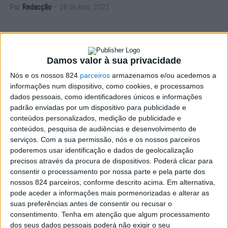
Por
Redacção
-
26 de Abril, 2022
Damos valor à sua privacidade
Nós e os nossos 824
parceiros
armazenamos e/ou acedemos a
informações num dispositivo, como cookies, e processamos
dados pessoais, como identificadores únicos e informações
padrão enviadas por um dispositivo para publicidade e
conteúdos personalizados, medição de publicidade e
conteúdos, pesquisa de audiências e desenvolvimento de
serviços.
Com a sua permissão, nós e os nossos parceiros
poderemos usar identificação e dados de geolocalização
precisos através da procura de dispositivos. Poderá clicar para
consentir o processamento por nossa parte e pela parte dos
nossos 824 parceiros, conforme descrito acima. Em alternativa,
As Festas da Cidade de Portalegre 2022 voltam a
pode aceder a informações mais pormenorizadas e alterar as
realizar-se entre 20 a 23 de Maio.
suas preferências antes de consentir ou recusar o
consentimento.
Tenha em atenção que algum processamento
dos seus dados pessoais poderá não exigir o seu