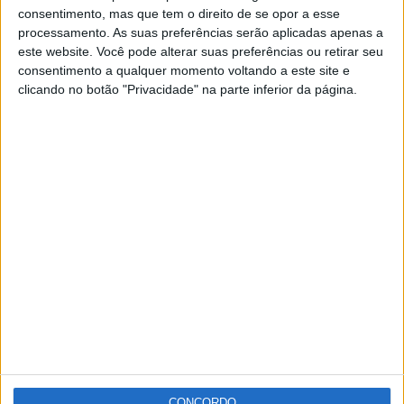
Após dois anos de interregno, «volta assim a cumprir-se
consentimento, mas que tem o direito de se opor a esse
processamento. As suas preferências serão aplicadas apenas a
a tradição de comemorar o 472º aniversário da elevação
este website. Você pode alterar suas preferências ou retirar seu
de Portalegre a cidade, num fim-de-semana festivo em
consentimento a qualquer momento voltando a este site e
clicando no botão "Privacidade" na parte inferior da página.
que não faltarão actividades culturais, desportivas e de
animação», refere a autarquia em comunicado.
Ao longo destes três dias, no Jardim da Corredoura será
o palco privilegiado da mostra de stands institucionais
e dos artesãos do concelho.
Publicidade
Publicidade
CONCORDO