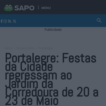
MENU
Jornal Alto Alentejo
Publicidade
Início
Terra a Terra
Portalegre
Portalegre: Festas
da Cidade
regressam ao
Jardim da
Corredoura de 20 a
23 de Maio