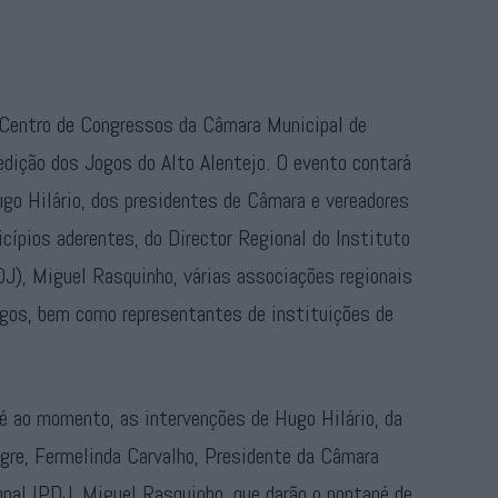
o Centro de Congressos da Câmara Municipal de
 edição dos Jogos do Alto Alentejo. O evento contará
go Hilário, dos presidentes de Câmara e vereadores
cípios aderentes, do Director Regional do Instituto
J), Miguel Rasquinho, várias associações regionais
ogos, bem como representantes de instituições de
té ao momento, as intervenções de Hugo Hilário, da
gre, Fermelinda Carvalho, Presidente da Câmara
onal IPDJ, Miguel Rasquinho, que darão o pontapé de