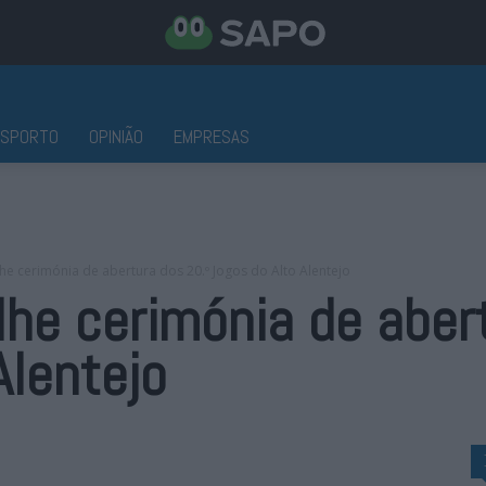
ESPORTO
OPINIÃO
EMPRESAS
he cerimónia de abertura dos 20.º Jogos do Alto Alentejo
lhe cerimónia de aber
Alentejo