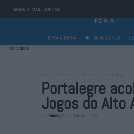
MENU
MAIL
JORNAIS
Jornal Alto Alentejo
TERRA A TERRA
HISTÓRIAS DE VIDA
D
Publicidade
Início
Terra a Terra
Portalegre
Portalegre acol
Portalegre aco
Jogos do Alto 
Por
Redacção
-
20 de Abril, 2022