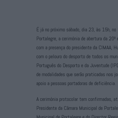
É já no próximo sábado, dia 23, às 15h, n
Portalegre, a cerimónia de abertura da 20ª
com a presença do presidente da CIMAA, Hu
com o pelouro do desporto de todos os muni
Português do Desporto e da Juventude (IPD
de modalidades que serão praticadas nos j
apoio a pessoas portadoras de deficiência.
A cerimónia protocolar tem confirmadas, a
Presidente da Câmara Municipal de Portale
Municipal de Portalegre e do Director Regi