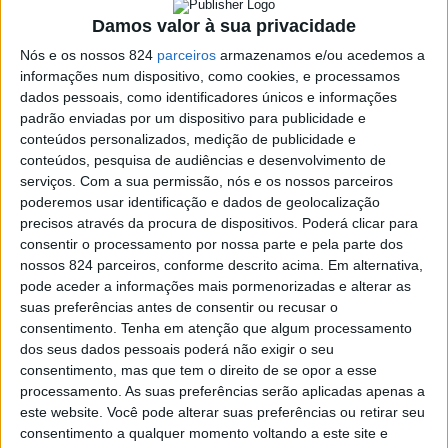
contou com a presença de familiares e amigos da
Damos valor à sua privacidade
gerente, de forma a apoiá-la neste novo desafio, como
Nós e os nossos 824
parceiros
armazenamos e/ou acedemos a
também de outras pessoas que visitavam o centro
informações num dispositivo, como cookies, e processamos
dados pessoais, como identificadores únicos e informações
comercial.
padrão enviadas por um dispositivo para publicidade e
conteúdos personalizados, medição de publicidade e
conteúdos, pesquisa de audiências e desenvolvimento de
Elisa Prazeres, gerente da loja e enfermeira veterinária,
serviços.
Com a sua permissão, nós e os nossos parceiros
explica que “Estima” «vem do animal de estimação e do
poderemos usar identificação e dados de geolocalização
precisos através da procura de dispositivos. Poderá clicar para
estimar, que considero que seja o mais importante, de
consentir o processamento por nossa parte e pela parte dos
nossos 824 parceiros, conforme descrito acima. Em alternativa,
podermos dar contributo e uma estima a todos».
pode aceder a informações mais pormenorizadas e alterar as
suas preferências antes de consentir ou recusar o
Elisa contou ao nosso jornal que «a loja é destinada a
consentimento.
Tenha em atenção que algum processamento
dos seus dados pessoais poderá não exigir o seu
tudo o que seja cuidados de animais, tanto para bem
consentimento, mas que tem o direito de se opor a esse
processamento. As suas preferências serão aplicadas apenas a
estar como para a parte nutricional». A gerente menciona
este website. Você pode alterar suas preferências ou retirar seu
que esta iniciativa surge no âmbito da sua profissão,
consentimento a qualquer momento voltando a este site e