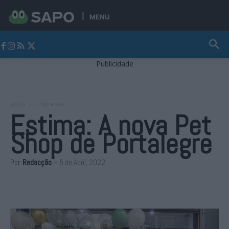
MENU
Jornal Alto Alentejo
Publicidade
Início
Empresas
Estima: A nova Pet
Shop de Portalegre
Por
Redacção
-
5 de Abril, 2022